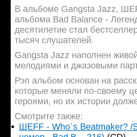
В альбоме Gangsta Jazz, ШЕ
альбома Bad Balance - Леген
десятилетие стал бестселлер
тысяч слушателей.
Gangsta Jazz наполнен живо
мелодиями и джазовыми парт
Рэп альбом основан на расск
которые меняли по-своему ц
героями, но их истории долж
Смотрите также:
ШЕFF - Who`s Beatmaker? /S
номер - Bad B. - 316)
(CD)