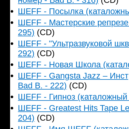
ШЕFF - Посылка (каталожный
ШЕFF - Мастерские репрезен
295)
(CD)
ШЕFF - "Ультразвуковой шкв
292)
(CD)
ШЕFF - Новая Школа (катало
ШЕFF - Gangsta Jazz – Инс
Bad B. - 222)
(CD)
ШЕFF - Гипноз (каталожный н
ШЕFF - Greatest Hits Tape L
204)
(CD)
ШЕFF - Имя ШЕFF (каталожны