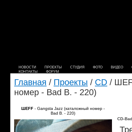
НОВОСТИ
ПРОЕКТЫ
СТУДИЯ
ФОТО
ВИДЕО
КОНТАКТЫ
ФОРУМ
Главная
/
Проекты
/
CD
/ ШЕF
номер - Bad B. - 220)
ШЕFF
- Gangsta Jazz (каталожный номер -
Bad B. - 220)
CD-Bad
Тре