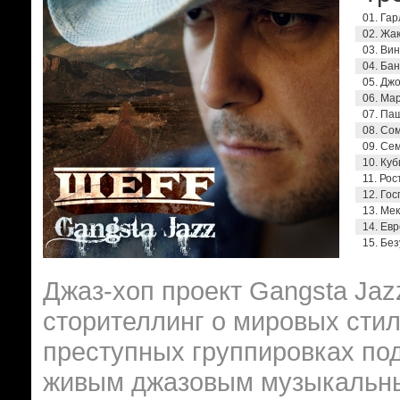
01. Гар
02. Жак
03. Вин
04. Бан
05. Джо
06. Мар
07. Паш
08. Сом
09. Сем
10. Куб
11. Рос
12. Гос
13. Мек
14. Евр
15. Без
Джаз-хоп проект Gangsta Jazz
сторителлинг о мировых стил
преступных группировках под
живым джазовым музыкальн