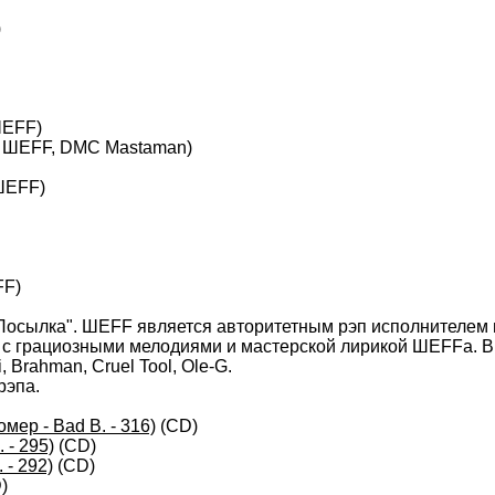
)
 ШЕFF)
т: ШЕFF, DMC Mastaman)
 ШЕFF)
FF)
сылка". ШЕFF является авторитетным рэп исполнителем в 
 с грациозными мелодиями и мастерской лирикой ШЕFFа. В 
 Brahman, Cruel Tool, Ole-G.
рэпа.
мер - Bad B. - 316)
(CD)
 - 295)
(CD)
 - 292)
(CD)
)