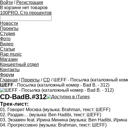
Войти
/
Регистрация
В корзине нет товаров
100PRO. Сто процентов
Новости
Проекты
Студия
Фото
Видео
Статьи
Rap music
Магазин
Концертный отдел
Контакты
Форум
Главная
/
Проекты
/
CD
/ ШЕFF - Посылка (каталожный номер
ШЕFF
- Посылка (каталожный номер - Bad B. - 312)
CD-BadB.#312
Трек-лист:
01. Говорит Москва (музыка: Brahman, текст: ШЕFF)
02. Раздаю… (музыка: Ben Hadibi, текст: ШЕFF)
03. Экзамен feat. Ирина Минина (музыка: Ben Hadibi, Ирина
04. Прогрессивно (музыка: Brahman, текст: ШЕFF)