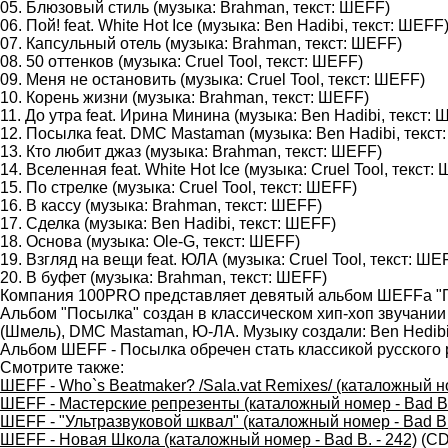
05. Блюзовый стиль (музыка: Brahman, текст: ШЕFF)
06. Пой! feat. White Hot Ice (музыка: Ben Hadibi, текст: ШЕFF
07. Капсульный отель (музыка: Brahman, текст: ШЕFF)
08. 50 оттенков (музыка: Cruel Tool, текст: ШЕFF)
09. Меня не остановить (музыка: Cruel Tool, текст: ШЕFF)
10. Корень жизни (музыка: Brahman, текст: ШЕFF)
11. До утра feat. Ирина Минина (музыка: Ben Hadibi, текст:
12. Посылка feat. DMC Mastaman (музыка: Ben Hadibi, текс
13. Кто любит джаз (музыка: Brahman, текст: ШЕFF)
14. Вселенная feat. White Hot Ice (музыка: Cruel Tool, текст:
15. По стрелке (музыка: Cruel Tool, текст: ШЕFF)
16. В кассу (музыка: Brahman, текст: ШЕFF)
17. Сделка (музыка: Ben Hadibi, текст: ШЕFF)
18. Основа (музыка: Ole-G, текст: ШЕFF)
19. Взгляд на вещи feat. ЮЛА (музыка: Cruel Tool, текст: ШЕ
20. В буфет (музыка: Brahman, текст: ШЕFF)
Компания 100PRO представляет девятый альбом ШЕFFа "По
Альбом "Посылка" создан в классическом хип-хоп звучании
(Шмель), DMC Mastaman, Ю-ЛА. Музыку создали: Ben Hedibi,
Альбом ШЕFF - Посылка обречен стать классикой русского 
Смотрите также:
ШЕFF - Who`s Beatmaker? /Sala.vat Remixes/ (каталожный но
ШЕFF - Мастерские репрезенты (каталожный номер - Bad B.
ШЕFF - "Ультразвуковой шквал" (каталожный номер - Bad B.
ШЕFF - Новая Школа (каталожный номер - Bad B. - 242)
(CD