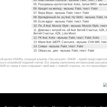
04. Мартовская порнуха - музыка: Fakir, текст: Fakir
05. Разорваны куплетом feat. Koks, Jamal BRO - музыка:
06. Кредит на мопед - музыка: Fakir, текст: Fakir
07. Вера Вера - музыка: Fakir, текст: Fakir
08. Врождённый пи..ец feat. Hy Skillz - музыка: Fakir, тек
09. Если вдруг - музыка: Fakir, текст: Fakir
10. По..й feat. Muscle Style - музыка: Muscle Style, текст
11. Девочка с хитрой пи..ой feat. Витяй Счастье, AZK, Lo
Витяй Счастье, AZK, Lola Moon
12. FK feat. Koks - музыка: Fakir, текст: Fakir, Koks
13. Мани feat. ШЕFF, Сантьяга - музыка: Chill-Will, тек
14. Семья - музыка: Fakir, текст: Fakir
15. Образ ра...дяя - музыка: Fakir, текст: Fakir
 релиз FAKIRa, сольный альбом «Так нельзя!». FAKIR – яркий представитель
а и спокойной подачей считки. Его лирика наполнена интересными рассказ
IR из трека в трек открывает свой мир с темной стороны, но что произойдет 