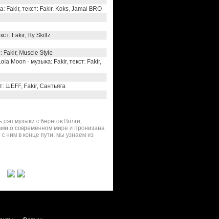
 Fakir, текст: Fakir, Koks, Jamal BRO
ст: Fakir, Hy Skillz
: Fakir, Muscle Style
la Moon - музыка: Fakir, текст: Fakir,
ст: ШЕFF, Fakir, Сантьяга
 рэп музыки с берегов Волги,
ами о современном мире и пронизана
с ним в конце пути, мы узнаем из