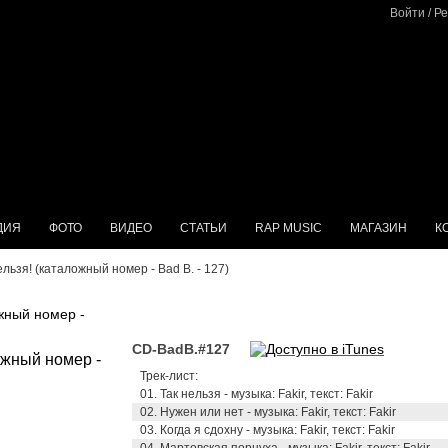
Войти
/
Ре
ДИЯ
ФОТО
ВИДЕО
СТАТЬИ
RAP MUSIC
МАГАЗИН
К
нельзя! (каталожный номер - Bad B. - 127)
ожный номер -
CD-BadB.#127
Трек-лист:
01. Так нельзя - музыка: Fakir, текст: Fakir
02. Нужен или нет - музыка: Fakir, текст: Fakir
03. Когда я сдохну - музыка: Fakir, текст: Fakir