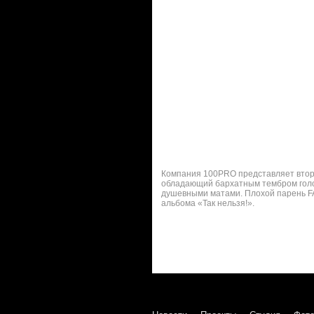
Компания 100PRO представляет второй
обладающий бархатным тембром голос
душевными матами. Плохой парень FAK
альбома «Так нельзя!».