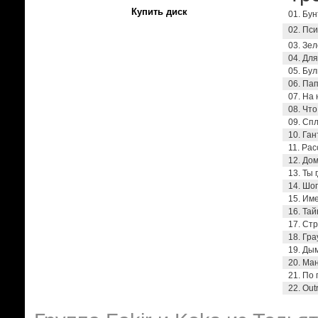
Купить диск
01. Бун
02. Пси
03. Зел
04. Для
05. Бул
06. Пап
07. На 
08. Что
09. Спл
10. Ган
11. Рас
12. Дом
13. Ты 
14. Шоп
15. Име
16. Тай
17. Стр
18. Гра
19. Дым
20. Ман
21. По 
22. Out