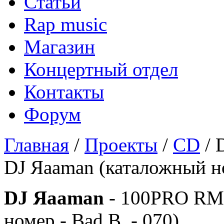
Статьи
Rap music
Магазин
Концертный отдел
Контакты
Форум
Главная
/
Проекты
/
CD
/ 
DJ Яaaman (каталожный но
DJ Яaaman
- 100PRO RMX
номер - Bad B. - 070)