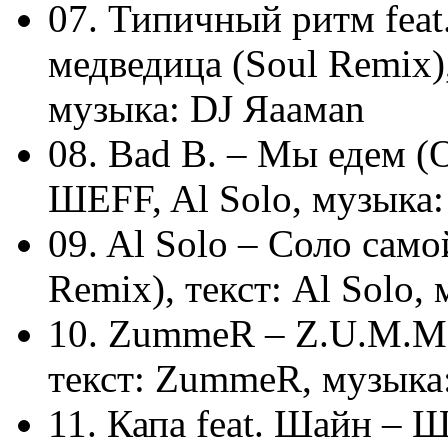
07. Типичный ритм fea
медведица (Soul Remix)
музыка: DJ Яaaмаn
08. Bad B. – Мы едем (O
ШЕFF, Al Solo, музыка:
09. Al Solo – Соло сам
Remix), текст: Al Solo,
10. ZummeR – Z.U.M.M.E
текст: ZummeR, музыка
11. Капа feat. Шайн – Ш