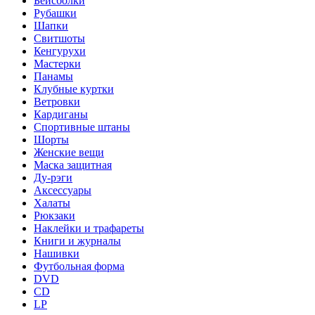
Бейсболки
Рубашки
Шапки
Свитшоты
Кенгурухи
Мастерки
Панамы
Клубные куртки
Ветровки
Кардиганы
Спортивные штаны
Шорты
Женские вещи
Маска защитная
Ду-рэги
Аксессуары
Халаты
Рюкзаки
Наклейки и трафареты
Книги и журналы
Нашивки
Футбольная форма
DVD
CD
LP