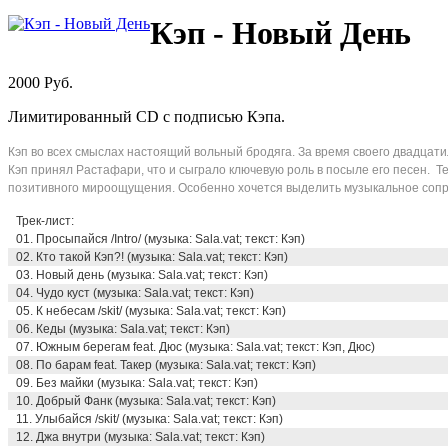
Кэп - Новый День
2000
Pуб.
Лимитированный CD с подписью Кэпа.
Кэп во всех смыслах настоящий вольный бродяга. За время своего двадцат
Кэп принял Растафари, что и сыграло ключевую роль в посыле его песен. 
позитивного мироощущения. Особенно хочется выделить музыкальное сопров
Трек-лист:
01. Просыпайся /Intro/ (музыка: Sala.vat; текст: Кэп)
02. Кто такой Кэп?! (музыка: Sala.vat; текст: Кэп)
03. Новый день (музыка: Sala.vat; текст: Кэп)
04. Чудо куст (музыка: Sala.vat; текст: Кэп)
05. К небесам /skit/ (музыка: Sala.vat; текст: Кэп)
06. Кеды (музыка: Sala.vat; текст: Кэп)
07. Южным берегам feat. Дюс (музыка: Sala.vat; текст: Кэп, Дюс)
08. По барам feat. Такер (музыка: Sala.vat; текст: Кэп)
09. Без майки (музыка: Sala.vat; текст: Кэп)
10. Добрый Фанк (музыка: Sala.vat; текст: Кэп)
11. Улыбайся /skit/ (музыка: Sala.vat; текст: Кэп)
12. Джа внутри (музыка: Sala.vat; текст: Кэп)