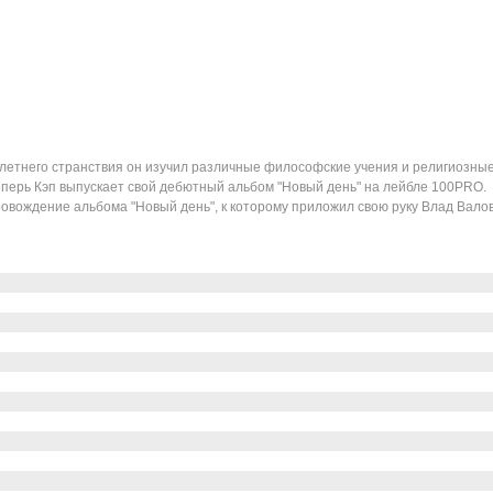
илетнего странствия он изучил различные философские учения и религиозные
Теперь Кэп выпускает свой дебютный альбом "Новый день" на лейбле 100PRO. 
ождение альбома "Новый день", к которому приложил свою руку Влад Валов 