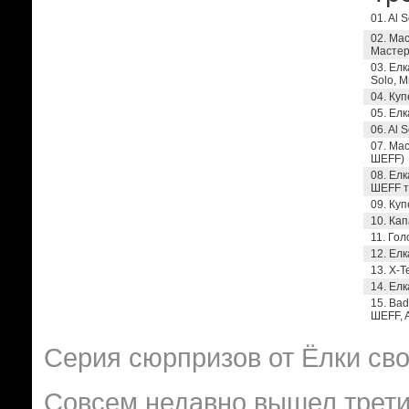
01. Al 
02. Мас
Мастер
03. Елк
Solo, M
04. Куп
05. Елк
06. Al 
07. Мас
ШЕFF)
08. Елк
ШЕFF т
09. Куп
10. Кап
11. Гол
12. Елк
13. X-T
14. Елк
15. Bad
ШЕFF, A
Серия сюрпризов от Ёлки св
Совсем недавно вышел трети