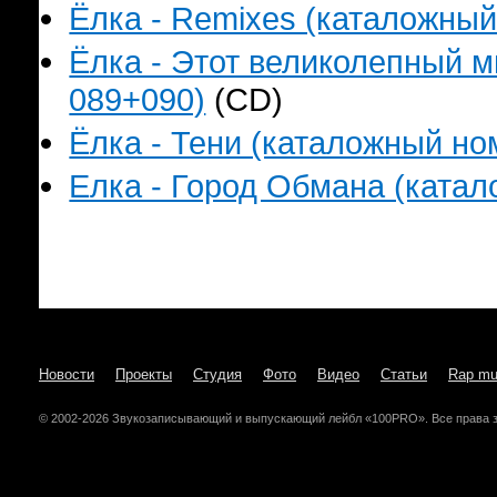
Ёлка - Remixes (каталожный 
Ёлка - Этот великолепный м
089+090)
(CD)
Ёлка - Тени (каталожный ном
Елка - Город Обмана (катало
Новости
Проекты
Студия
Фото
Видео
Статьи
Rap mu
© 2002-2026 Звукозаписывающий и выпускающий лейбл «100PRO». Все права