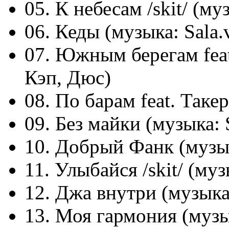
05. К небесам /skit/ (муз
06. Кеды (музыка: Sala.v
07. Южным берегам feat.
Кэп, Дюс)
08. По барам feat. Такер
09. Без майки (музыка: S
10. Добрый Фанк (музыка
11. Улыбайся /skit/ (муз
12. Джа внутри (музыка:
13. Моя гармония (музык