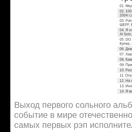
01. Мед
02. 10
2004 г.)
03. Рэп
ШЕFF, В
04. Я з
Al Solo,
05. DO 
Купер, 
06. Дев
07. Хар
08. Кам
09. При
10. Раз
11. Отр
12. На 
13. Ино
14. Я в
Выход первого сольного альб
событие в мире отечественно
самых первых рэп исполните