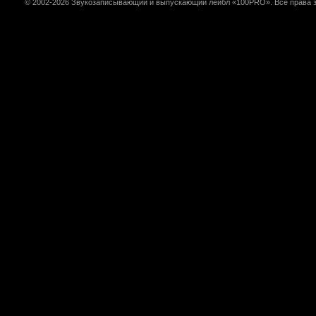
© 2002-2026 Звукозаписывающий и выпускающий лейбл «100PRO». Все права