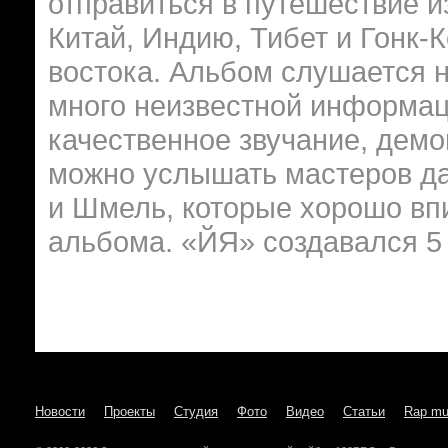
отправиться в путешествие и
Китай, Индию, Тибет и Гонк-К
востока. Альбом слушается н
много неизвестной информац
качественное звучание, демо
можно услышать мастеров дан
и Шмель, которые хорошо вп
альбома. «ЙЯ» создавался 5 
Новости
Проекты
Студия
Фото
Видео
Статьи
Rap mu