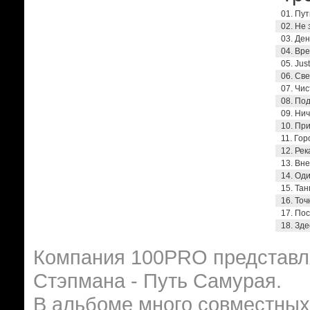
01. Пут
02. Не 
03. Ден
04. Вре
05. Jus
06. Све
07. Чис
08. По
09. Нич
10. Пр
11. Гор
12. Рек
13. Вне
14. Оди
15. Тан
16. Точ
17. Пос
18. Зде
Компания 100PRO представл
Стэпмана - Путь Самурая.
В альбоме много совместных 