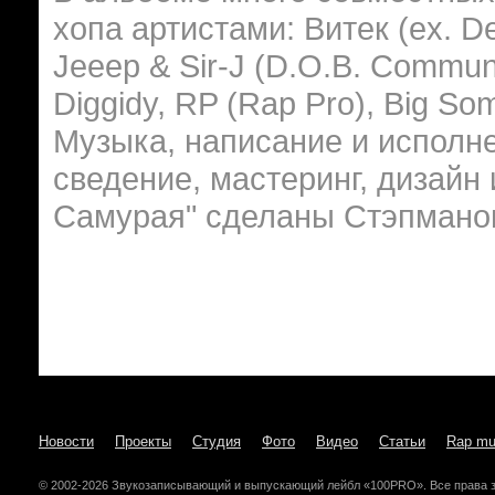
хопа артистами: Витек (ex. Def
Jeeep & Sir-J (D.O.B. Communi
Diggidy, RP (Rap Pro), Big S
Музыка, написание и исполне
сведение, мастеринг, дизайн
Самурая" сделаны Стэпмано
Новости
Проекты
Студия
Фото
Видео
Статьи
Rap mu
© 2002-2026 Звукозаписывающий и выпускающий лейбл «100PRO». Все права