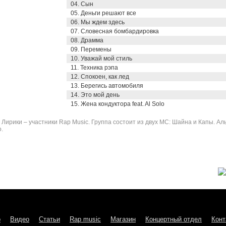
04. Сын
05. Деньги решают все
06. Мы ждем здесь
07. Словесная бомбардировка
08. Драмма
09. Перемены
10. Уважай мой стиль
11. Техника рэпа
12. Спокоен, как лед
13. Берегись автомобиля
14. Это мой день
15. Жена кондуктора feat. Al Solo
ирики – участники Rap Music. Группа состоит из двух МС: Шайна и Капы. Ал
.
о
Видео
Статьи
Rap music
Магазин
Концертный отдел
Конт