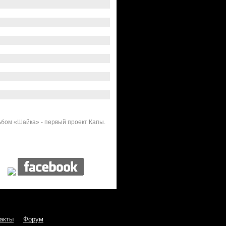
ьбом «Шайка» - первый проект Капы.
акты
Форум