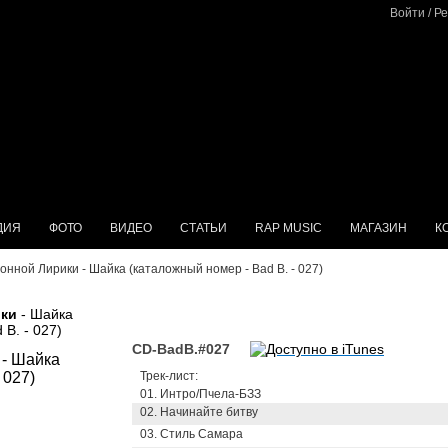
Войти
/
Ре
ДИЯ
ФОТО
ВИДЕО
СТАТЬИ
RAP MUSIC
МАГАЗИН
К
онной Лирики - Шайка (каталожный номер - Bad B. - 027)
ки
- Шайка
B. - 027)
CD-BadB.#027
Трек-лист:
01. Интро/Пчела-БЗЗ
02. Начинайте битву
03. Стиль Самара