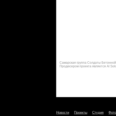
Самарская группа Солдаты Бетонной Л
Продюсером проекта является Al Solo
Новости
Проекты
Студия
Фот