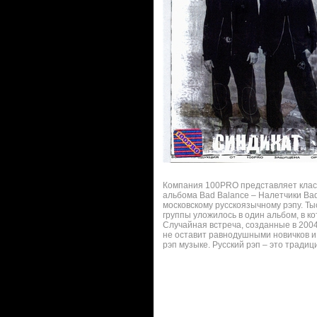
Компания 100PRO представляет класс
альбома Bad Balance – Налетчики Bad
московскому русскоязычному рэпу. Ты
группы уложилось в один альбом, в ко
Случайная встреча, созданные в 2004
не оставит равнодушными новичков и
рэп музыке. Русский рэп – это тради