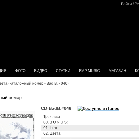
Войти
/
Ре
ДИЯ
ФОТО
ВИДЕО
СТАТЬИ
RAP MUSIC
МАГАЗИН
К
вета (каталожный номер - Bad B. - 046)
ный номер -
CD-BadB.#046
Трек-лист:
00. B O N U S:
01. Intro
02. Цвета