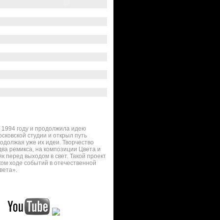
в 1994 году и продолжила идею
сковской студии и открыл путь
родолжая уже их идеи. Творчество
два ремикса, на композиции Цвета и
к перед выходом в свет. Такой проект
ком ходе событий в отечественной
вета».