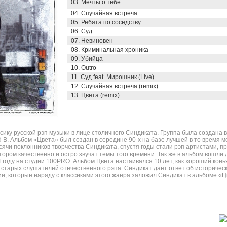
03. Мечты о тебе
04. Спучайная встреча
05. Ребята по соседству
06. Суд
07. Невиновен
08. Криминальная хроника
09. Убийца
10. Outro
11. Суд feat. Мирошник (Live)
12. Случайная встреча (remix)
13. Цвета (remix)
ику русской рэп музыки в лице столичного Синдиката. Группа была создана 
 В. Альбом «Цвета» был создан в середине 90-х на базе лучшей в то время мо
сячи поклонников творчества Синдиката, спустя годы стали рэп артистами, п
тором качественно и остро звучат темы того времени. Так же в альбом вошли 
 году на студии 100PRO. Альбом Цвета настаивался 10 лет, как хороший конья
 старых слушателей отечественного рэпа. Синдикат дает ответ об историчес
ции, которые наряду с классиками этого жанра заложил Синдикат в альбоме «Ц