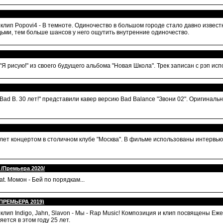
лип Popovi4 - В темноте. Одиночество в большом городе стало давно изве
дьми, тем больше шансов у него ощутить внутренние одиночество.
Я рисую!" из своего будущего альбома "Новая Школа". Трек записан с рэп исп
 "Bad B. 30 лет!" представили кавер версию Bad Balance "Звони 02". Оригиналь
лет концертом в столичном клубе "Москва". В фильме использованы интервью 
 /Премьера 2020/
. Момон - Бей по порядкам...
 (ПРЕМЬЕРА 2019)
лип Indigo, Jahn, Slavon - Мы - Rap Music! Композиция и клип посвящены 
ется в этом году 25 лет.