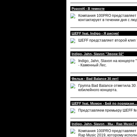
Popovi4 - В темноте
Компания 100PRO представляет к
контактирует в течении дня с лю
ШЕFF feat. Indigo - Я рисую!
ШЕFF представляет второй клип "
Indigo, Jahn, Slavon "Звони 02"
Indigo, Jahn, Slavon на концерте
- Каменный Лес.
Фильм - Bad Balance 30 лет!
Группа Bad Balance отметила 30 
юбилейного концерта.
ШЕFF feat. Момон - Бей по порядкам...
Представляем премьеру ШЕFF feat
Indigo, Jahn, Slavon - Мы - Rap Music!
Компания 100PRO представляет к
Rap Music 2019, которому исполня