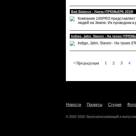
Bad Balance - Удача (ПРЕМЬЕРА 2019)
Компания 100PRO представляет кл
людей на Земле. Их проводник в
Indigo, Jahn, Slavon - На троих (ПРЕМ
Indigo, Jahn, Slavon - На троих 
< Предыдущая
1
2
3
4
Новости
Проекты
Студия
Фот
© 2002-2026 Звукозаписывающий и выпуска