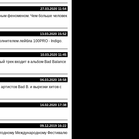
27.03.2020 11:54
стным феноменом. Чем больше человек
13.03.2020 15:52
олнителем лейбла 100PRO - Indigo.
10.03.2020 11:45
ный трек входит в альбом Bad Balance
04.03.2020 18:58
артистов Bad B. и вырезки хитов с
14.02.2020 17:38
09.12.2019 16:22
Ежегодному Международному Фестивалю