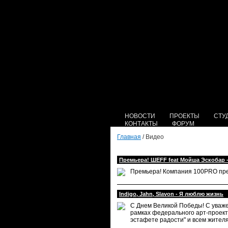
НОВОСТИ
ПРОЕКТЫ
СТУ
КОНТАКТЫ
ФОРУМ
Главная
/ Видео
Премьера! ШЕFF feat Мойша Эскобар 
Премьера!
Компания 100PRO пред
Indigo, Jahn, Slavon - Я люблю жизнь
С Днем Великой Победы! С уважен
рамках федерального арт-проект
эстафете радости" и всем жител