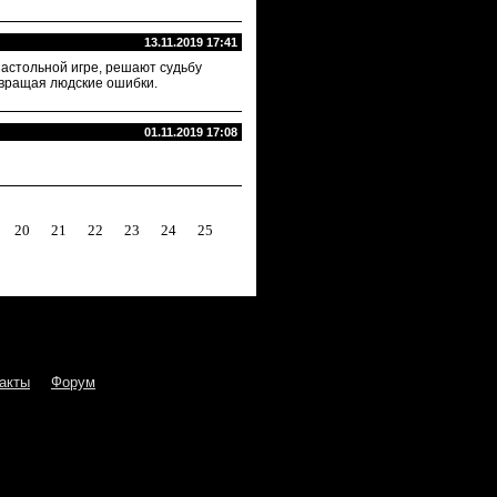
13.11.2019 17:41
настольной игре, решают судьбу
твращая людские ошибки.
01.11.2019 17:08
20
21
22
23
24
25
акты
Форум