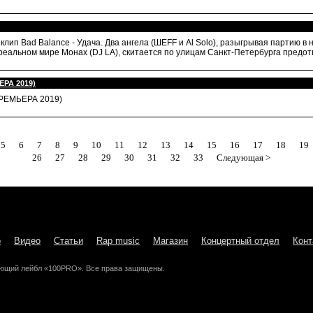
ип Bad Balance - Удача. Два ангела (ШЕFF и Al Solo), разыгрывая партию в 
 реальном мире Монах (DJ LA), скитается по улицам Санкт-Петербурга предо
ЬЕРА 2019)
(ПРЕМЬЕРА 2019)
5
6
7
8
9
10
11
12
13
14
15
16
17
18
19
26
27
28
29
30
31
32
33
Следующая >
о
Видео
Статьи
Rap music
Магазин
Концертный отдел
Конт
ющий лейбл «100PRO». Все права защищены.