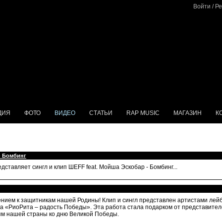
Войти
/
Ре
ДИЯ
ФОТО
ВИДЕО
СТАТЬИ
RAP MUSIC
МАГАЗИН
К
- Бомбинг
ставляет сингл и клип ШЕFF feat. Мойша Эскобар - Бомбинг...
ием к защитникам нашей Родины! Клип и сингл представлен артистами лейбла 
а «РиоРита – радость Победы». Эта работа стала подарком от представителе
ям нашей страны ко дню Великой Победы.