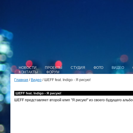
НОВОСТИ
ПРОЕКТЫ
СТУДИЯ
ФОТО
ВИДЕО
КОНТАКТЫ
ФОРУМ
Главная
/
Видео
/ ШЕFF feat. Indigo - Я рисую!
ШЕFF feat. Indigo - Я рисую!
ШЕFF представляет второй клип "Я рисую!" из своего будущего альбо