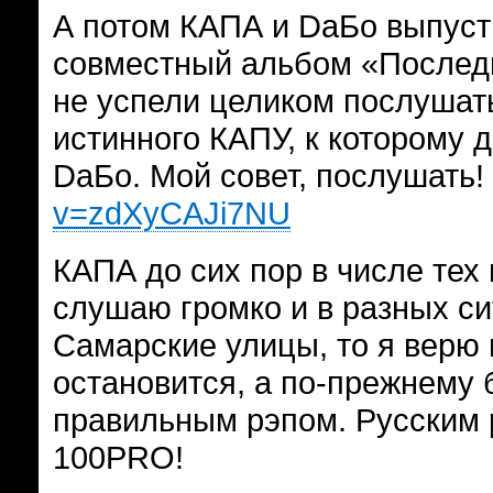
А потом КАПА и DаБо выпус
совместный альбом «Последн
не успели целиком послушать
истинного КАПУ, к которому 
DаБо. Мой совет, послушать!
v=zdXyCAJi7NU
КАПА до сих пор в числе тех
слушаю громко и в разных си
Самарские улицы, то я верю в
остановится, а по-прежнему 
правильным рэпом. Русским 
100PRO!