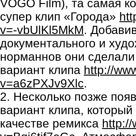
VOGO Film), та самая к
супер клип «Города»
ht
v=-vbUlKl5MkM
. Добави
документального и худ
норманнов они сделали 
вариант клипа
http://ww
v=a6zPXJv9Xlc
.
2. Несколько позже поя
вариант клипа, который
качестве ремикса
http: