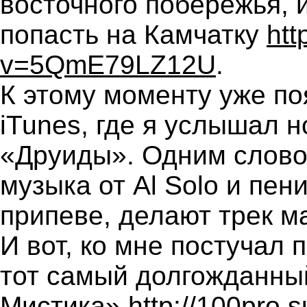
восточного побережья, и
попасть на Камчатку
htt
v=5QmE79LZ12U
.
К этому моменту уже п
iTunes, где я услышал 
«Друиды». Одним слово
музыка от Al Solo и пен
припеве, делают трек м
И вот, ко мне постучал 
тот самый долгожданны
Мистика»
http://100pro.