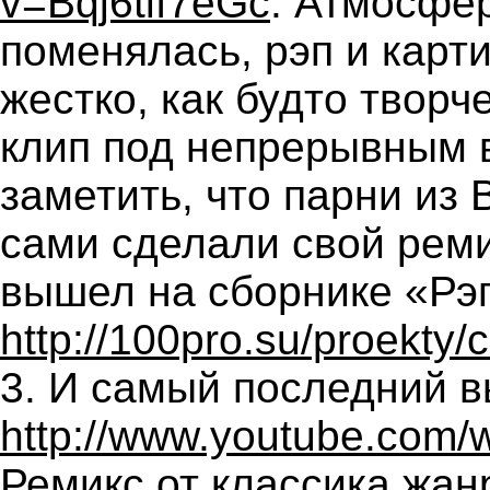
v=Bqj6tif7eGc
. Атмосфер
поменялась, рэп и карт
жестко, как будто твор
клип под непрерывным 
заметить, что парни из
сами сделали свой реми
вышел на сборнике «Рэ
http://100pro.su/proekty/
3. И самый последний 
http://www.youtube.com
Ремикс от классика жан