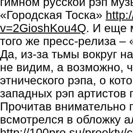
гимном русской рэп му
«Городская Тоска»
http
v=2GioshKou4Q
. И еще
того же пресс-релиза – 
Да, из-за тьмы вокруг н
не видим, а возможно, ч
этнического рэпа, о кот
западных рэп артистов 
Прочитав внимательно п
всмотрелся в обложку 
http://100pro.su/proekty