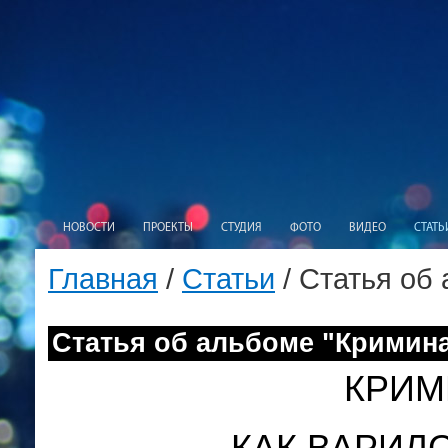
НОВОСТИ
ПРОЕКТЫ
СТУДИЯ
ФОТО
ВИДЕО
СТАТЬ
Главная
/
Статьи
/ Статья об
Статья об альбоме "Кримина
КРИМ