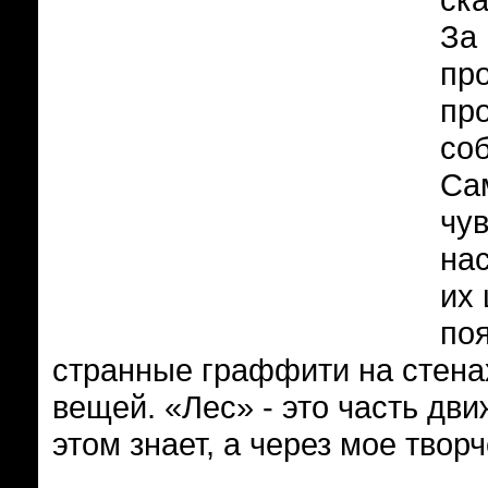
За
про
пр
со
Сам
чув
на
их 
по
странные граффити на стена
вещей. «Лес» - это часть дв
этом знает, а через мое творч