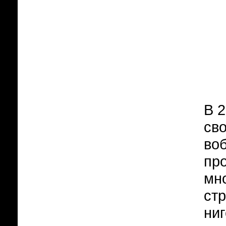
В 2
св
воб
пр
мно
стр
ниг