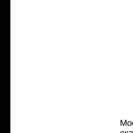
Мо
ска