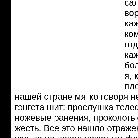
сал
вор
ка
ко
от
каж
бол
я, 
пло
нашей стране мягко говоря н
гэнгста шит: прослушка теле
ножевые ранения, проколотые
жесть. Все это нашло отраже