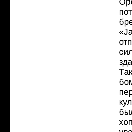
Оре
по
бр
«J
от
си
зда
Та
бо
пе
кул
был
хо
ув