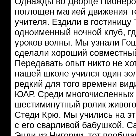
Однажды во Дворце Пионеров
поглощен магией движения т
учителя. Ездили в гостиницу 
одноименный ночной клуб, гд
уроков волны. Мы узнали Го
сделали хороший совместный 
Передавать опыт никто не хо
нашей школе учился один зол
редкий для того времени вид
ЮАР. Среди многочисленных 
шестиминутный ролик живого
Стеди Крю. Мы учились на э
с его сварливой бабушкой. С
Энди из Нигерии, тот пообща