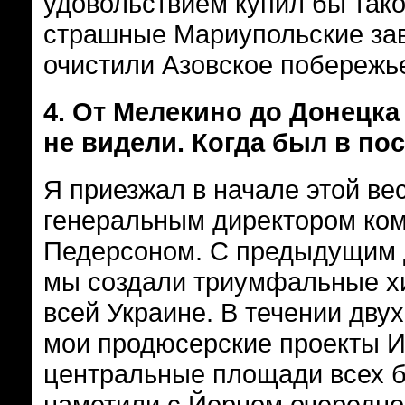
удовольствием купил бы тако
страшные Мариупольские зав
очистили Азовское побережь
4.
От Мелекино до Донецка 
не видели. Когда был в по
Я приезжал в начале этой ве
генеральным директором ком
Педерсоном. С предыдущим 
мы создали триумфальные хи
всей Украине. В течении двух
мои продюсерские проекты И
центральные площади всех б
наметили с Йорном очередной 