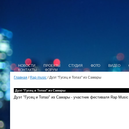
НОВОСТИ
ПРОЕКТЫ
СТУДИЯ
ФОТО
ВИДЕО
КОНТАКТЫ
ФОРУМ
Главная
/
Rap music
/ Дуэт "Гусец и Топаз" из Самары
Дуэт "Гусец и Топаз" из Самары
Дуэт "Гусец и Топаз" из Самары - участник фестиваля Rap Music