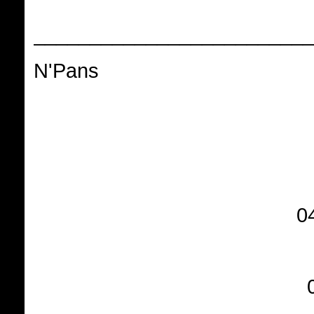
_________________________
N'Pans
0