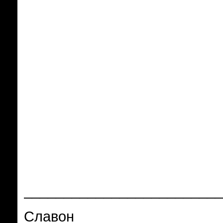
_________________________
Славон