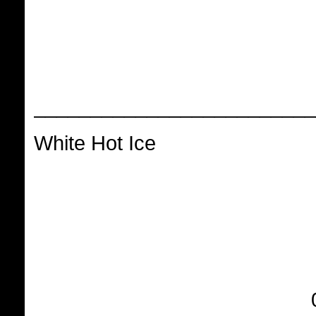
_________________________
White Hot Ice