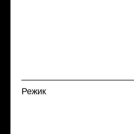
_______________________
Режик