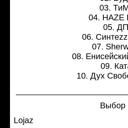
03. Ти
04. HAZE 
05. Д
06. Синтеzz
07. Sher
08. Енисейски
09. Ка
10. Дух Своб
________________________
Выбор 
Lojaz