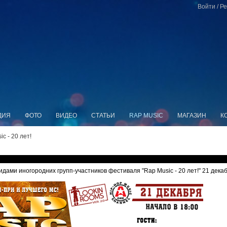
Войти
/
Ре
ДИЯ
ФОТО
ВИДЕО
СТАТЬИ
RAP MUSIC
МАГАЗИН
К
c - 20 лет!
ми иногородних групп-участников фестиваля "Rap Music - 20 лет!" 21 декаб