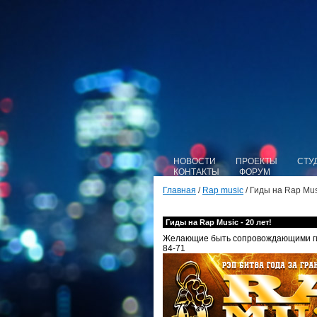
НОВОСТИ
ПРОЕКТЫ
СТУ
КОНТАКТЫ
ФОРУМ
Главная
/
Rap music
/ Гиды на Rap Musi
Гиды на Rap Music - 20 лет!
Желающие быть сопровождающими гида
84-71