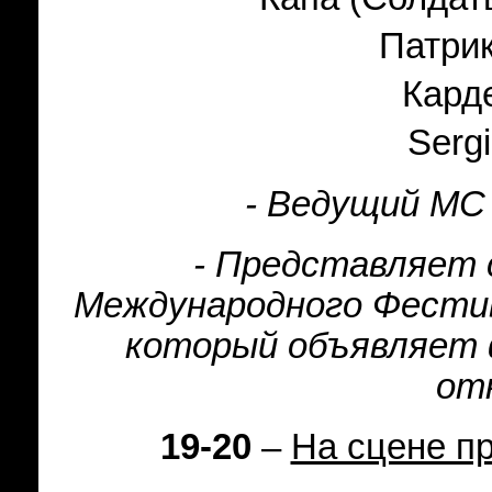
Патри
Кард
Serg
- Ведущий МС
- Представляет 
Международного Фестив
который объявляет 
от
19-20
–
На сцене п