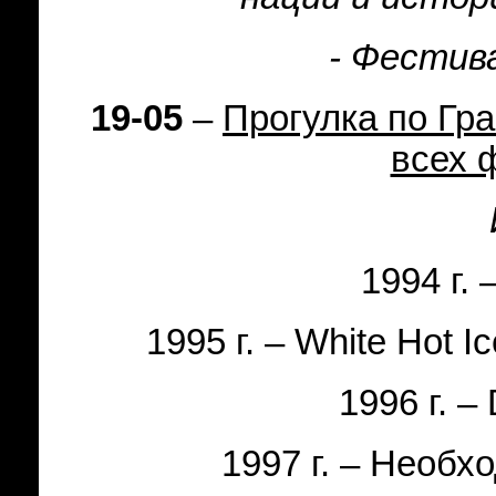
- Фестив
19-05
–
Прогулка по Гр
всех 
1994 г
.
1995 г
.
– White Hot I
1996 г
.
– 
1997 г
.
– Необхо