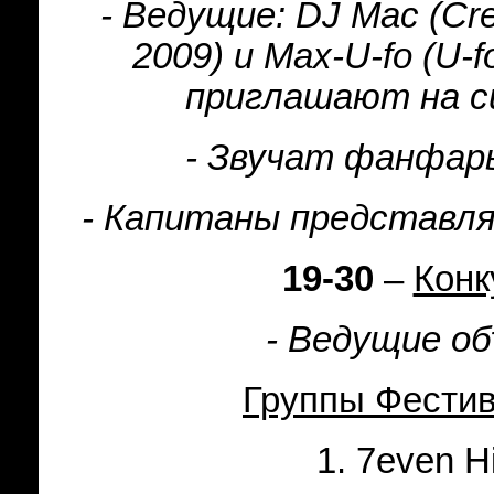
- Ведущие:
DJ
Mac
(
Cr
2009) и
Max
-
U
-
fo
(
U
-
f
приглашают на с
- Звучат фанфар
- Капитаны представляю
19-30
–
Конк
- Ведущие об
Группы Фести
1. 7even Hi