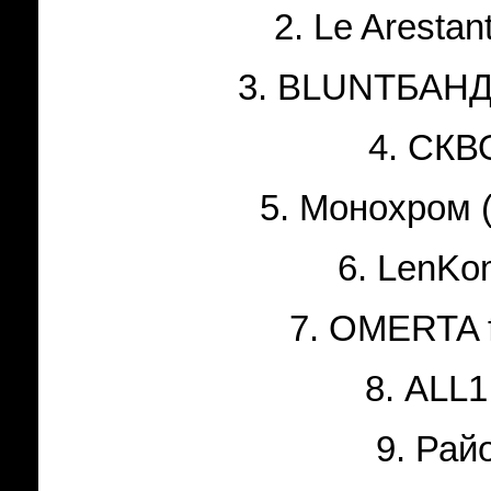
2.
Le
Arestan
3. BLUNTБАНД 
4. СКВО
5. Монохром (
6. LenKo
7. OMERTA f
8.
ALL
1
9. Райо