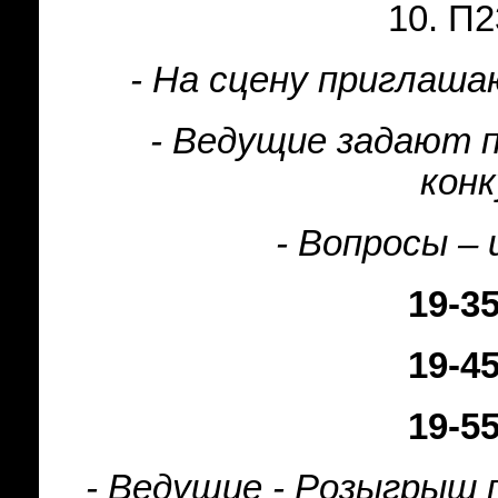
10. П2
- На сцену приглаш
- Ведущие задают п
кон
- Вопросы –
19-3
19-4
19-5
- Ведущие - Розыгрыш 