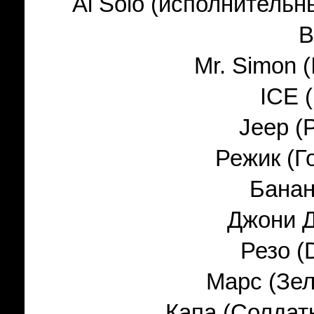
Al Solo (
исполнительн
B
Mr. Simon 
I
СЕ 
Jeep
(
Режик (Г
Банан
Джони 
Резо
(
Марс
(
Зе
Капа
(
Солдат