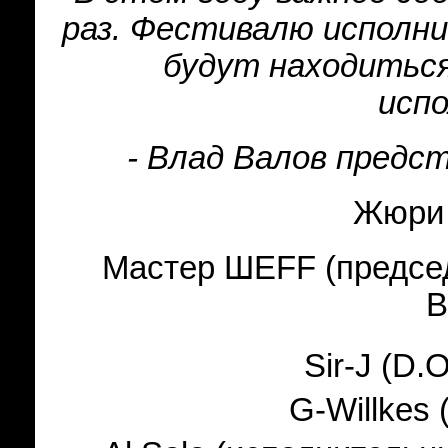
раз. Фестивалю исполн
будут находитьс
исп
- Влад Валов предс
Жюри 
Мастер ШЕ
FF
(предсе
B
Sir-J (D.
G-Willkes 