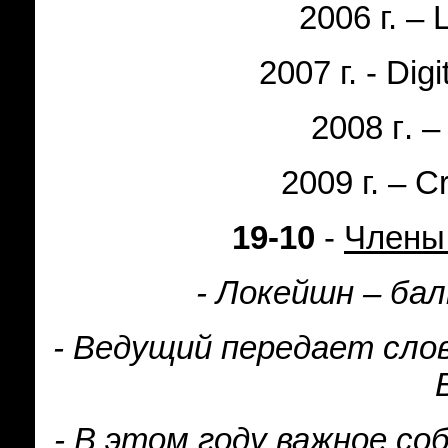
2006 г.
– 
2007 г.
- Digi
2008
г
.
–
2009 г. –
C
19-10
-
Члены
- Локейшн – ба
- Ведущий передает сло
- В этом году важное с