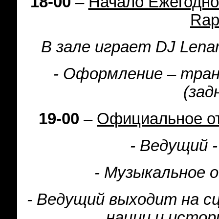
18-00
–
Начало Ежегодно
Rap
В зале играет
DJ
Lena
- Оформление – тра
(зад
19-00
–
Официальное от
- Ведущий 
- Музыкальное 
- Ведущий выходит на сц
нации и истор