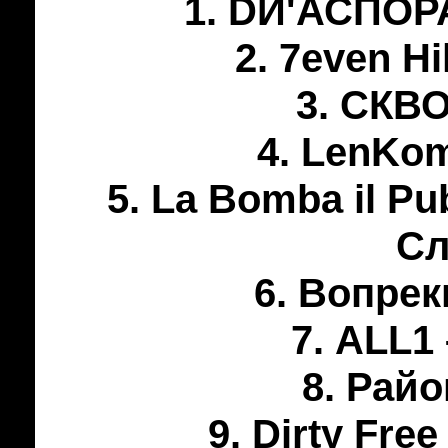
1. DИ'АСПОРА
2. 7even Hi
3. СКВО
4. LenKom
5. La Bomba il Pu
Сл
6. Вопрек
7. ALL1
8. Райо
9. Dirty Free