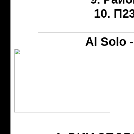
10. П23
______________
Al Solo 