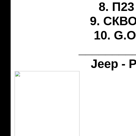
8. П23
9. СКВО
10. G.O
________
Jeep -