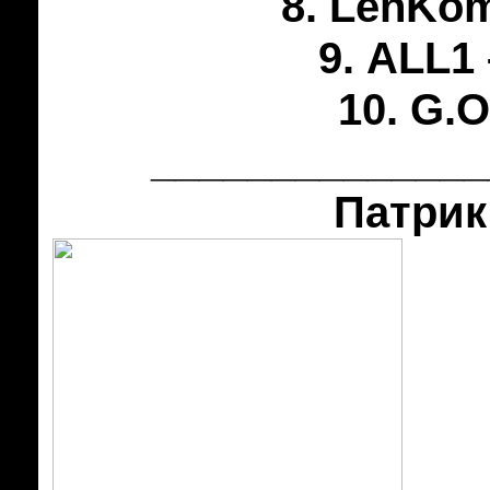
8. LenKom
9. ALL1
10. G.O
______________
Патрик