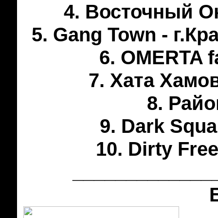
4. Восточный Ок
5. Gang Town - г.К
6. OMERTA f
7. Хата Хамов
8. Райо
9. Dark Squ
10. Dirty Fre
_____________