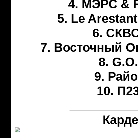
4. МЭРС & 
5. Le Arestan
6. СКВО
7. Восточный Ок
8. G.O.
9. Райо
10. П23
__________
Карде