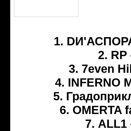
1. DИ'АСПОРА
2. RP
3. 7even Hi
4. INFERNO 
5. Градоприк
6. OMERTA f
7. ALL1