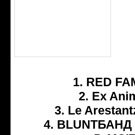
1. RED FA
2. Ex Ani
3. Le Arestan
4. BLUNTБАНД –