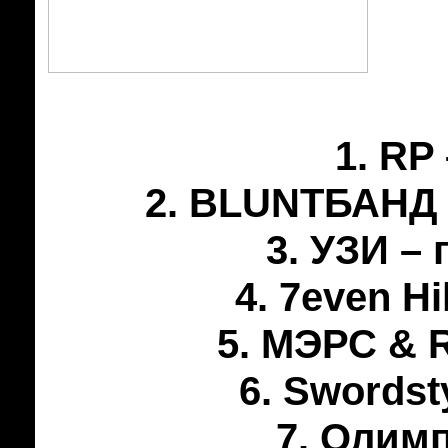
1. RP
2. BLUNTБАНД –
3. УЗИ –
4. 7even Hi
5. МЭРС & R
6. Swordst
7. Олимп