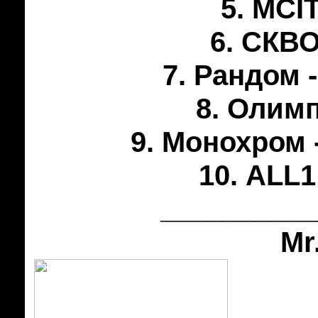
5. MCI
6. СКВО
7. Рандом 
8. Олимп
9. Монохром 
10. ALL1
__________
Mr