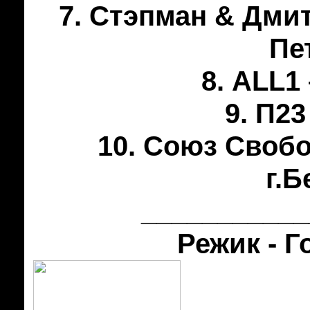
7. Стэпман & Дмит
Пе
8. ALL1
9. П23
10. Союз Свобо
г.Б
___________
Режик - Г