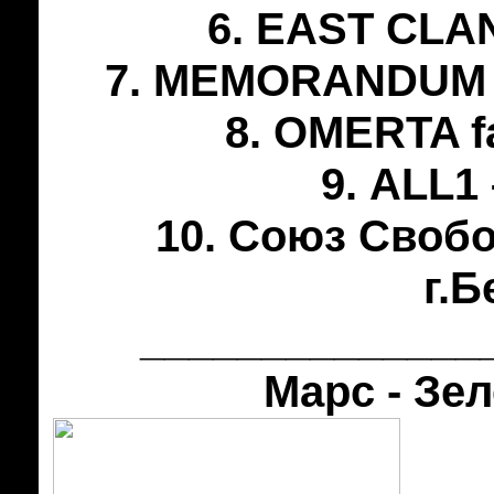
6. EAST CLAN
7. MEMORANDUM & 
8. OMERTA f
9. ALL1
10. Союз Свобо
г.Б
______________
Марс - Зе