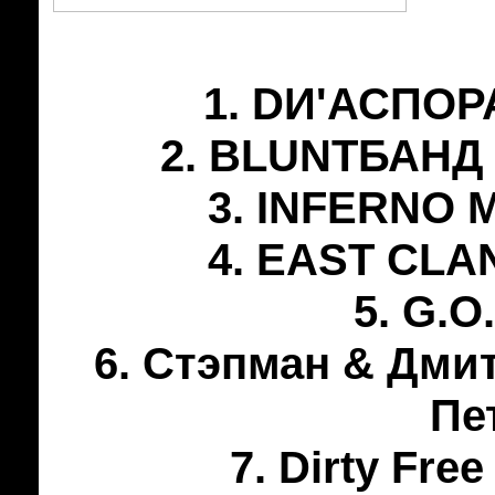
1. DИ'АСПОРА
2. BLUNTБАНД –
3. INFERNO 
4. EAST CLAN
5. G.O.
6. Стэпман & Дмит
Пе
7. Dirty Free