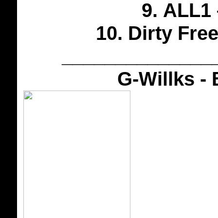
9. ALL1
10. Dirty Fre
______________
G-Willks -