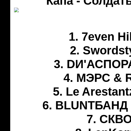
Капа - Солдат
1. 7even Hi
2. Swordst
3. DИ'АСПОРА
4. МЭРС & R
5. Le Arestan
6. BLUNTБАНД –
7. СКВО