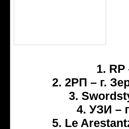
1. RP
2. 2РП – г. З
3. Swordst
4. УЗИ –
5. Le Arestan