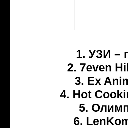
1. УЗИ –
2. 7even Hi
3. Ex Ani
4. Hot Cooki
5. Олимп
6. LenKom