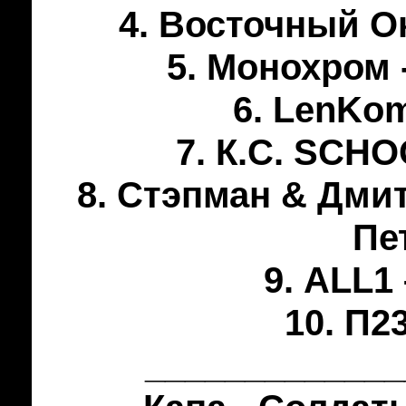
4. Восточный Ок
5. Монохром 
6. LenKom
7. К.С. SCHO
8. Стэпман & Дмит
Пе
9. ALL1
10. П23
_____________