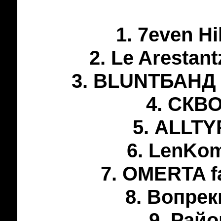
1. 7even Hi
2. Le Arestan
3. BLUNTБАНД –
4. СКВО
5. ALLTY
6. LenKom
7. OMERTA f
8. Вопрек
9. Райо