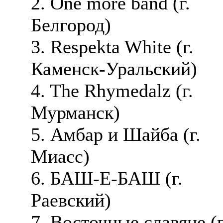
2. One more band (г.
Белгород)
3. Respekta White (г.
Каменск-Уральский)
4. The Rhymedalz (г.
Мурманск)
5. Амбар и Шайба (г.
Миасс)
6. БАШ-Е-БАШ (г.
Раевский)
7. Восточные славяне (г