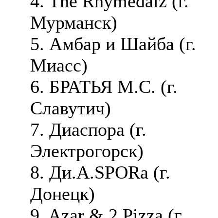
4. The Rhymedalz (г.
Мурманск)
5. Амбар и Шайба (г.
Миасс)
6. БРАТЬЯ М.С. (г.
Славутич)
7. Диаспора (г.
Электрогорск)
8. Ди.А.SPORa (г.
Донецк)
9. Azar & 2 Pizza (г.