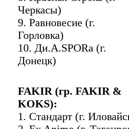
Черкасы)
9. Равновесие (г.
Горловка)
10. Ди.А.SPORa (г.
Донецк)
FAKIR (гр. FAKIR &
KOKS):
1. Cтандарт (г. Иловайс
2. Ex Animo (г. Таганро