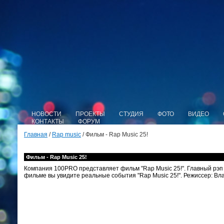
НОВОСТИ
ПРОЕКТЫ
СТУДИЯ
ФОТО
ВИДЕО
КОНТАКТЫ
ФОРУМ
Главная
/
Rap music
/ Фильм - Rap Music 25!
Фильм - Rap Music 25!
Компания 100PRO представляет фильм "Rap Music 25!". Главный рэп ф
фильме вы увидите реальные события "Rap Music 25!". Режиссер: В