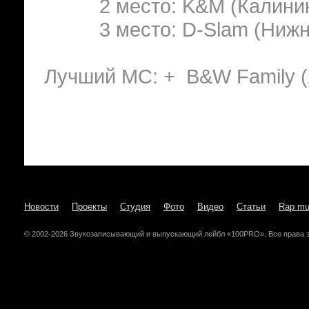
2 место: K&M (Калинин
3 место: D-Slam (Нижни
Лучший МС: + B&W Family (
Новости
Проекты
Студия
Фото
Видео
Статьи
Rap mu
© 2002-2026 Звукозаписывающий и выпускающий лейбл «100PRO». Все права