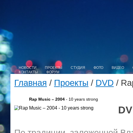
НОВОСТИ
ПРОЕКТЫ
СТУДИЯ
ФОТО
ВИДЕО
КОНТАКТЫ
ФОРУМ
Главная
/
Проекты
/
DVD
/ Ra
Rap Music – 2004
- 10 years strong
DV
По традиции, заложенной Вл