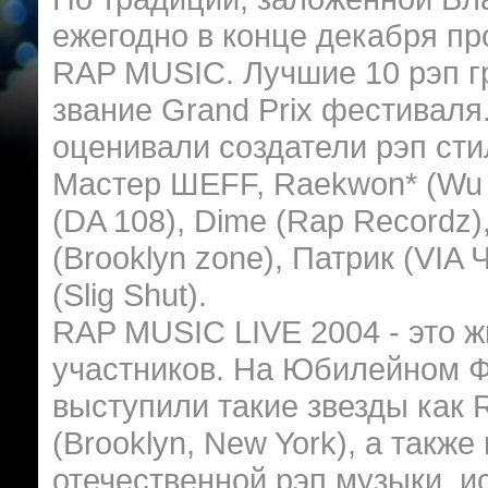
ежегодно в конце декабря п
RAP MUSIC. Лучшие 10 рэп гр
звание Grand Prix фестиваля
оценивали создатели рэп сти
Мастер ШЕFF, Raekwon* (Wu Ta
(DA 108), Dime (Rap Recordz)
(Brooklyn zone), Патрик (VIA
(Slig Shut).
RAP MUSIC LIVE 2004 - это ж
участников. На Юбилейном 
выступили такие звезды как 
(Brooklyn, New York), а также
отечественной рэп музыки, и