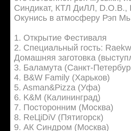
Синдикат, КТЛ ДиЛЛ, D.O.B.,
Окунись в атмосферу Рэп Мь
1. Открытие Фестиваля
2. Специальный гость: Raek
Домашняя заготовка (выступ
3. Баламута (Санкт-Петербур
4. B&W Family (Харьков)
5. Asman&Pizza (Уфа)
6. K&M (Калининград)
7. Посторонним (Москва)
8. ReЦiDiV (Пятигорск)
9. АК Синдром (Москва)