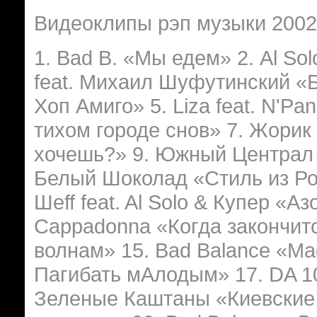
Видеоклипы рэп музыки 2002 
1. Bad B. «Мы едем» 2. Al So
feat. Михаил Шуфутинский «Б
Хоп Амиго» 5. Liza feat. N'Pa
тихом городе снов» 7. Жорик 
хочешь?» 9. Южный Централ 
Белый Шоколад «Стиль из Ро
Шеff feat. Al Solo & Купер «Аз
Cappadonna «Когда закончитс
волнам» 15. Bad Balance «М
Пагибать мАлодым» 17. DA 1
Зеленые Каштаны «Киевские к