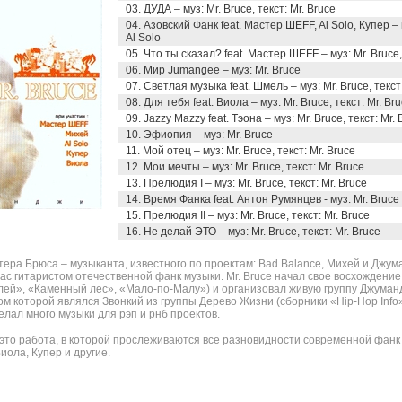
03. ДУДА – муз: Mr. Bruce, текст: Mr. Bruce
04. Азовский Фанк feat. Мастер ШЕFF, Al Solo, Купер – 
Al Solo
05. Что ты сказал? feat. Мастер ШЕFF – муз: Mr. Bruc
06. Мир Jumangee – муз: Mr. Bruce
07. Светлая музыка feat. Шмель – муз: Mr. Bruce, тек
08. Для тебя feat. Виола – муз: Mr. Bruce, текст: Mr. Br
09. Jazzy Mazzy feat. Тэона – муз: Mr. Bruce, текст: Mr. 
10. Эфиопия – муз: Mr. Bruce
11. Мой отец – муз: Mr. Bruce, текст: Mr. Bruce
12. Мои мечты – муз: Mr. Bruce, текст: Mr. Bruce
13. Прелюдия I – муз: Mr. Bruce, текст: Mr. Bruce
14. Время Фанка feat. Антон Румянцев - муз: Mr. Bruce
15. Прелюдия II – муз: Mr. Bruce, текст: Mr. Bruce
16. Не делай ЭТО – муз: Mr. Bruce, текст: Mr. Bruce
ра Брюса – музыканта, известного по проектам: Bad Balance, Михей и Джума
ас гитаристом отечественной фанк музыки. Mr. Bruce начал свое восхождение 
лей», «Каменный лес», «Мало-по-Малу») и организовал живую группу Джуман
ом которой являлся Звонкий из группы Дерево Жизни (сборники «Hip-Hop Info»
елал много музыки для рэп и рнб проектов.
то работа, в которой прослеживаются все разновидности современной фанк 
иола, Купер и другие.