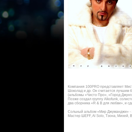
Компания 100PRO представляет Мисте
Шоколад и др. Он считается лучшим б
(альбомы «Чисто Про», «Город Джунг
Позже создал группу Alkofunk, солист
два сборника «R & B для любви», и сд
Сольный альбом «Мир Джуманджи» - э
Мастер ШЕFF, Al Solo, Тэона, Михей, В