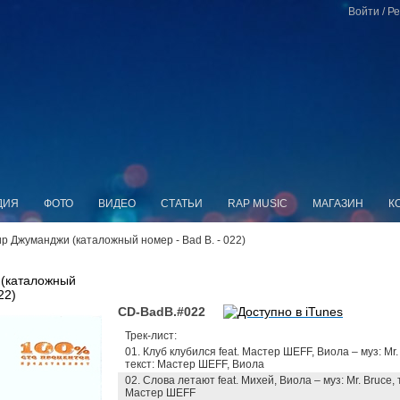
Войти
/
Ре
ДИЯ
ФОТО
ВИДЕО
СТАТЬИ
RAP MUSIC
МАГАЗИН
К
Мир Джуманджи (каталожный номер - Bad B. - 022)
(каталожный
22)
CD-BadB.#022
Трек-лист:
01. Клуб клубился feat. Мастер ШЕFF, Виола – муз: Mr.
текст: Мастер ШЕFF, Виола
02. Слова летают feat. Михей, Виола – муз: Mr. Bruce, 
Мастер ШЕFF