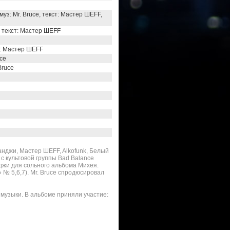
муз: Mr. Bruce, текст: Мастер ШЕFF,
e, текст: Мастер ШЕFF
ст: Мастер ШЕFF
uce
Bruce
нджи, Мастер ШЕFF, Alkofunk, Белый
с культовой группы Bad Balance
джи для сольного альбома Михея.
 № 5,6,7). Mr. Bruce спродюсировал
музыки. В альбоме приняли участие: