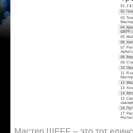
01. 2 $
02. Гра
03. Тач
Мастер
04. Кра
ШЕFF, 
05. Мой
06. Хи
07. Рэ
Арбатс
08. Вер
09. Ста
10. Ора
11. Я с
Мастер
12. Ма
13. Хоч
14. Afr
15. Сво
саксаф
16. Пут
17. Рас
Ростис
Мастер ШЕFF – это тот единс