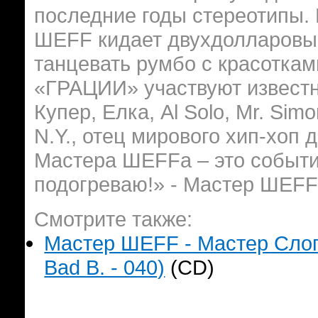
последние годы стереотипы.
ШЕFF кидает двухдолларовы
танцевать румбо с красотка
«ГРАЦИИ» участвуют известны
Купер, Елка, Al Solo, Mr. Sim
N.Y., отец мирового хип-хоп
Мастера ШЕFFа – это событие
подогреваю!» - Мастер ШЕF
Смотрите также:
Мастер ШЕFF - Мастер Слог
Bad B. - 040)
(CD)