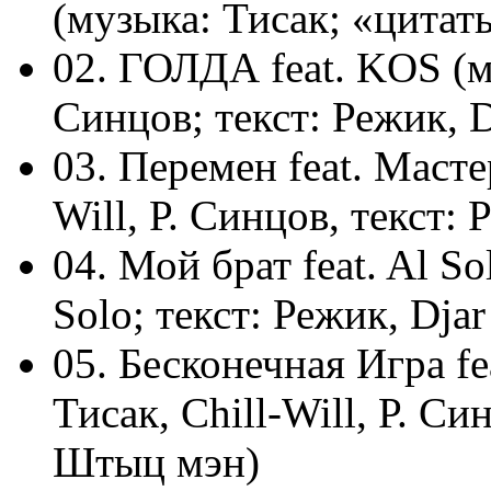
(музыка: Тисак; «цитат
02. ГОЛДА feat. KOS (му
Синцов; текст: Режик, D
03. Перемен feat. Маст
Will, Р. Синцов, текст:
04. Мой брат feat. Al So
Solo; текст: Режик, Djar
05. Бесконечная Игра f
Тисак, Chill-Will, Р. Си
Штыц мэн)