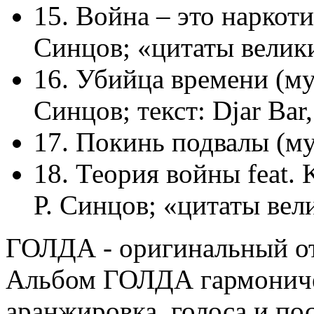
15. Война – это наркотик
Синцов; «цитаты велик
16. Убийца времени (муз
Синцов; текст: Djar Bar
17. Покинь подвалы (му
18. Теория войны feat. 
Р. Синцов; «цитаты вел
ГОЛДА - оригинальный от
Альбом ГОЛДА гармоничен 
аранжировка, голоса и п