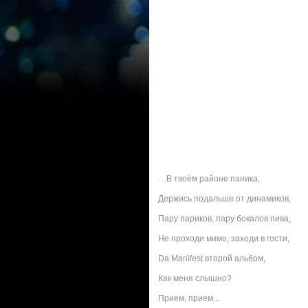
…В твоём районе паника,
Держись подальше от динамиков,
Пару париков, пару бокалов пива,
Не проходи мимо, заходи в гости,
Da Manifest второй альбом,
Как меня слышно?
Прием, прием...