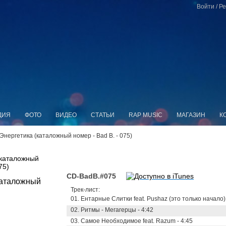
Войти
/
Ре
ДИЯ
ФОТО
ВИДЕО
СТАТЬИ
RAP MUSIC
МАГАЗИН
К
- Энергетика (каталожный номер - Bad B. - 075)
(каталожный
75)
CD-BadB.#075
Трек-лист:
01. Ентарные Слитки feat. Pushaz (это только начало) 
02. Ритмы - Мегагерцы - 4:42
03. Самое Необходимое feat. Razum - 4:45