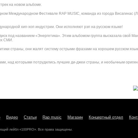
трек на новом альбоме.
одном Международном Фестивале RAP MUSIC, команда из города Висагинас (Л
ународной хип-хоп индустрии. Они исполняют рэп на русском языке!
диск под названием «Энергетика». Этим альбомом группа высказала свой Ма
их СМИ.
тики страны, они жалят систему острыми фразами на хорошем русском языке
ми, над которыми потрудились лучшие ди-джеи страны, и необычным оригин
о
Видео
Статьи
Rap music
Магазин
Концертный отдел
Конт
ющий лейбл «100PRO». Все права защищены.