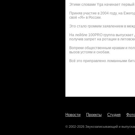
Этими словами Yga начинает первый 
Приняв участие в 2004 году, на Ежег
своё «Я» в России.
Это стало громким заявлением в межд
На лейбле 100PRO группа выпускает 
получив запрет на ротации в литовск
Вопреки общественным нравам и поли
вызов устоям и снобам.
Всё это приправлено ломанными бита
Новости
Проекты
Студия
Фот
© 2002-2026 Звукозаписывающий и выпуска