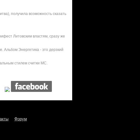
итва), получила возможность сказать
нифест Литовским властям, сразу же
. Альбом Энергетика - это дерзкий
альным стилем считки МС.
акты
Форум