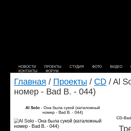
НОВОСТИ
ПРОЕКТЫ
СТУДИЯ
ФОТО
ВИДЕО
КОНТАКТЫ
ФОРУМ
Главная
/
Проекты
/
CD
/ Al 
номер - Bad B. - 044)
Al Solo
- Она была сукой (каталожный
номер - Bad B. - 044)
CD-Bad
Тре