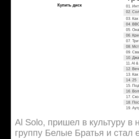
Купить диск
01. Ин
02. Со
03. Ка
04. BB
05. Она
06. Кр
07. Три
08. Мс
09. Св
10. Дж
11. Al &
12. Ве
13. Как
14. 25
15. По
16. Вол
17. Ск
18. По
19. Аут
Al Solo, пришел в культуру в 
группу Белые Братья и стал 