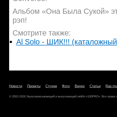
Альбом «Она Была Сукой» эт
рэп!
Смотрите также:
Al Solo - ШИК!!! (каталожный
Новости
Проекты
Студия
Фото
Видео
Статьи
Rap mu
© 2002-2026 Звукозаписывающий и выпускающий лейбл «100PRO». Все права