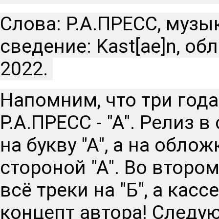
Слова: Р.А.ПРЕСС, музыка: 
сведение: Kast[ae]n, обл
2022. 
Напомним, что три года
Р.А.ПРЕСС - "А". Релиз в
на букву "А", а на обло
стороной "А". Во втором
всё треки на "Б", а касс
концепт автора! Следующ