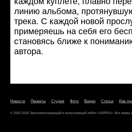
каждом куплете, плавно пер
линию альбома, протянувшую
трека. С каждой новой прос
примеряешь на себя его бес
становясь ближе к понимани
автора.
Новости
Проекты
Студия
Фото
Видео
Статьи
Rap mu
© 2002-2026 Звукозаписывающий и выпускающий лейбл «100PRO». Все права