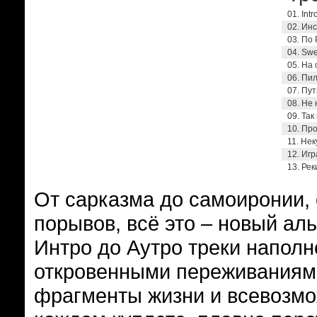
01. Int
02. Инс
03. По 
04. Swe
05. На 
06. Пил
07. Пут
08. Не 
09. Так
10. Про
11. Нек
12. Игр
13. Рек
От сарказма до самоиронии,
порывов, всё это – новый ал
Интро до Аутро треки наполн
откровенными переживаниям
фрагменты жизни и всевозмо