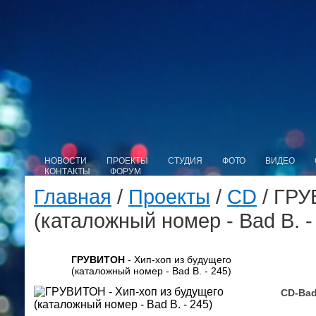
НОВОСТИ
ПРОЕКТЫ
СТУДИЯ
ФОТО
ВИДЕО
КОНТАКТЫ
ФОРУМ
Главная
/
Проекты
/
CD
/ ГРУ
(каталожный номер - Bad B. -
ГРУВИТОН
- Хип-хоп из будущего
(каталожный номер - Bad B. - 245)
CD-Bad