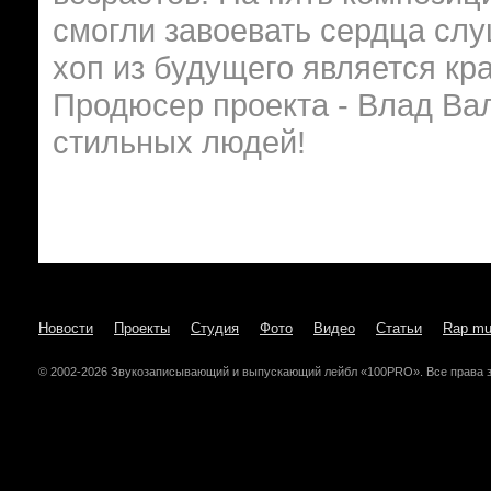
смогли завоевать сердца слуш
хоп из будущего является к
Продюсер проекта - Влад Вал
стильных людей!
Новости
Проекты
Студия
Фото
Видео
Статьи
Rap mu
© 2002-2026 Звукозаписывающий и выпускающий лейбл «100PRO». Все права