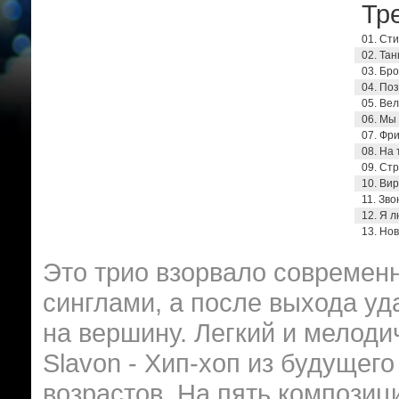
Тре
01. Сти
02. Тан
03. Бро
04. Поз
05. Вел
06. Мы 
07. Фри
08. На 
09. Стр
10. Вир
11. Зво
12. Я л
13. Нов
Это трио взорвало современ
синглами, а после выхода у
на вершину. Легкий и мелодич
Slavon - Хип-хоп из будущег
возрастов. На пять композиц