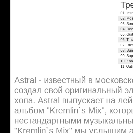
Тре
01. Intr
02. Mo
03. Son
04. Dec
05. Gui
06. Tra
07. Rich
08. Sun
09. Sup
10. Kno
11. Out
Astral - известный в московс
создал свой оригинальный эл
хопа. Astral выпускает на л
альбом "Kremlin`s Mix", кото
нестандартными музыкальны
"Kremlin`s Mix" мы услышим 