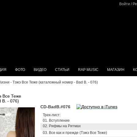
Войти
/
Ре
ДИЯ
ФОТО
ВИДЕО
СТАТЬИ
RAP MUSIC
МАГАЗИН
К
изни - Тэжэ Все Теже (каталожный номер - Bad B. - 076)
э Все Теже
B. - 076)
CD-BadB.#076
Трек-лист:
01. Вступление
02. Рифмы на Ритмах
03. Все как и прежде (Тэжэ Все Теже)