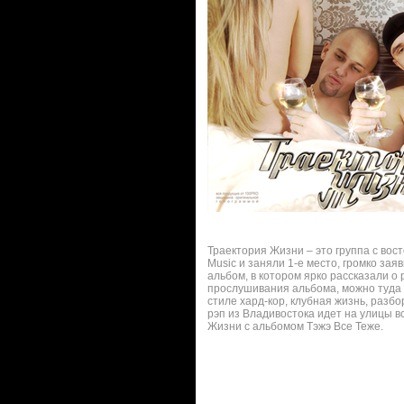
Траектория Жизни – это группа с во
Music и заняли 1-е место, громко за
альбом, в котором ярко рассказали о
прослушивания альбома, можно туда 
стиле хард-кор, клубная жизнь, разб
рэп из Владивостока идет на улицы 
Жизни с альбомом Тэжэ Все Теже.