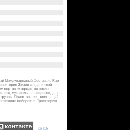
одный Международный Фестиваль Rap
 Траектория Жизни создали свой
ем портовом городе, но после
голоса, музыкальное сопровождение в
 группы. Приготовьтесь, настоящий
восточного побережья, Траекторию