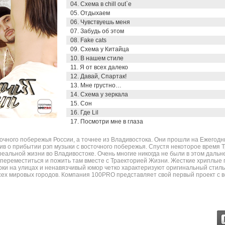
04. Схема в chill out`e
05. Отдыхаем
06. Чувствуешь меня
07. Забудь об этом
08. Fake cats
09. Схема у Китайца
10. В нашем стиле
11. Я от всех далеко
12. Давай, Спартак!
13. Мне грустно…
14. Схема у зеркала
15. Сон
16. Где Lil
17. Посмотри мне в глаза
сточного побережья России, а точнее из Владивостока. Они прошли на Ежег
явив о прибытии рэп музыки с восточного побережья. Спустя некоторое время
 реальной жизни во Владивостоке. Очень многие никогда не были в этом дальн
переместиться и пожить там вместе с Траекторией Жизни. Жесткие хриплые 
орки на улицах и ненавязчивый юмор четко характеризуют оригинальный стиль
всех мировых городов. Компания 100PRO представляет свой первый проект с 