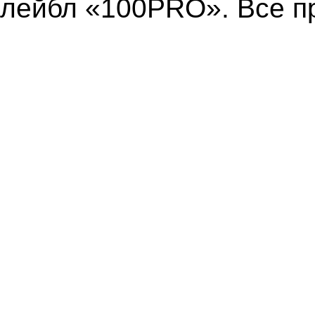
лейбл «100PRO». Все п