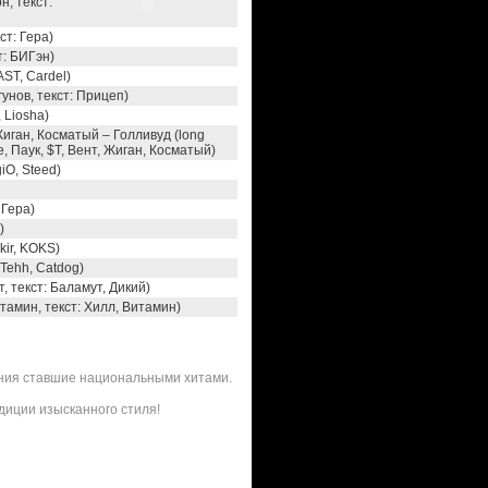
, текст:
ст: Гера)
т: БИГэн)
AST, Cardel)
гунов, текст: Прицеп)
 Liosha)
, Жиган, Косматый – Голливуд (long
ce, Паук, $T, Вент, Жиган, Косматый)
iO, Steed)
 Гера)
)
kir, KOKS)
 Tehh, Catdog)
, текст: Баламут, Дикий)
тамин, текст: Хилл, Витамин)
ения ставшие национальными хитами.
адиции изысканного стиля!