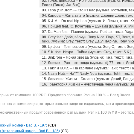
02. Голос Донбасса – Ночной Фарсаж (музыка: Нельсон
Режик (Тисак), Jar Bar))
03. Гера (SinDrom) – Кто из нас (музыка: Мотылев, тек
04. Камора – Жить за это (музыка: Джонни Джон, текс
05. K & M – Da real hip-hop (музыка: И. Левин, текст: K
06. Прицеп feat. Ю. Кочетова – Цунами (музыка: А. Ми
07. Da Manifest – Паливо (музыка: Pushaz, текст: Yaga,
08. Grey feat. Дабл, вАрчун, Tony Nice, Паук, $T, Вент
mix), (музыка: Grey, текст: Grey, Дабл, вАрчун, Tony Ni
09. Цифра – Три поворота (музыка: SergiO, текст: Serg
10. S.K. feat. Искра – Тайна (музыка: Grey, текст: S.K.)
11. SinDrom – Яркая звезда (музыка: Тика, текст: Тика,
12. Ловчие – Рэп – это когда (музыка: dj 77, текст: Grad
13. Fakir и КOKS – На кармане (музыка: Fakir, текст: Fa
14. Nasty Nuts – На*** Nasty Nuts (музыка: Tehh, текст:
15. Давление Жизни – Балаган (музыка: Дикий, Бандит
16. Траектория Жизни – Чувствуешь меня (музыка: Ви
борник от компании 100PRO. Продюсер сборника Рэп на 100 % – Влад Валов.
нно новые композиции, которые раньше нигде не издавались, так и произвед
ококачественный продукт современной рэп музыки. Рэп на 100 % # 8 – это тр
ложный номер - Bad B. - 197)
(CD)
 (каталожный номер - Bad B. - 185)
(CD)