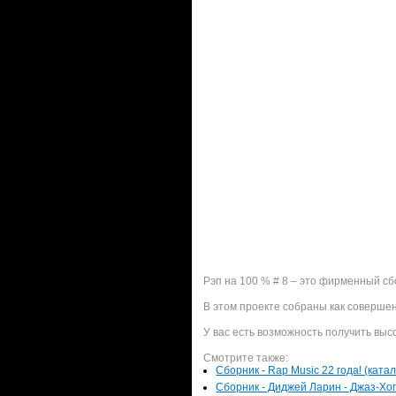
Рэп на 100 % # 8 – это фирменный с
В этом проекте собраны как соверше
У вас есть возможность получить выс
Смотрите также:
Сборник - Rap Music 22 года! (ката
Сборник - Диджей Ларин - Джаз-Хоп