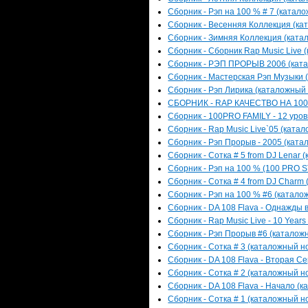
Сборник - Рэп на 100 % # 7 (катало
Сборник - Весенняя Коллекция (кат
Сборник - Зимняя Коллекция (катал
Сборник - Сборник Rap Music Live (
Сборник - РЭП ПРОРЫВ 2006 (катал
Сборник - Мастерская Рэп Музыки (
Сборник - Рэп Лирика (каталожный н
СБОРНИК - RAP КАЧЕСТВО НА 100% 
Сборник - 100PRO FAMILY - 12 уров
Сборник - Rap Music Live`05 (катал
Сборник - Рэп Прорыв - 2005 (катал
Сборник - Сотка # 5 from DJ Lenar 
Сборник - Рэп на 100 % (100 PRO S
Сборник - Сотка # 4 from DJ Charm 
Сборник - Рэп на 100 % #6 (каталож
Сборник - DA 108 Flava - Однажды в
Сборник - Rap Music Live - 10 Years
Сборник - Рэп Прорыв #6 (каталожн
Сборник - Сотка # 3 (каталожный но
Сборник - DA 108 Flava - Вторая Се
Сборник - Сотка # 2 (каталожный но
Сборник - DA 108 Flava - Начало (к
Сборник - Сотка # 1 (каталожный но