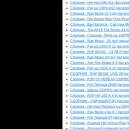
Сборник - Hip-Hop Info #11 (каталож
Сборник - Рэп на 100% #12 (каталож
Сборник - Rap Music 21 Год! (катал
Сборник - Old School Rap From Russ
Сборник - Bad Balance - Светлая Му
Сборник - The Art Of The Remix #4 (
Сборник - Сборник - Регги на 100PR
Сборник - Rap Music - 20 лет! (ката
Сборник - Рэп на 100% # 11 (катало
Сборник - RAP MUSIC - 19 ЛЕТ! (кат
Сборник - Rap Music 18 лет (катало
Сборник - Хип-Хоп Инфо # 9 (катал
Сборник - Рэп на 100% # 10 (катало
СБОРНИК - RAP MUSIC LIVE`08 (кат
Сборник - РЭП ОТ ЛЕЙБЛА 100PRO (
Сборник - Рэп Прорыв 2008 (катало
Сборник - Школа 100PRO (каталожны
Сборник - RAP НА 100 % # 9 (катало
СБОРНИК - УЛИЧНЫЙ РЭП (каталожн
Сборник - Hip-Hop Remixes на 100% 
Сборник - Rap Music Live # 7 (катал
Сборник - Рэп Прорыв`07 (каталожн
Сборник - Russian Old School Rap (
Сборник - Летняя Коллекция (катал