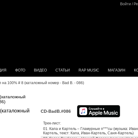
Войти
/
Ре
ДИЯ
ФОТО
ВИДЕО
СТАТЬИ
RAP MUSIC
МАГАЗИН
К
п на 100% # 8 (каталожный номер - Bad B. - 086)
 (каталожный
86)
CD-BadB.#086
Трек-лист:
01. Капа и Картель – Гламурные п***сы (музыка: Иван
Картель, текст: Капа, Иван-Картель, Саня-Картель)