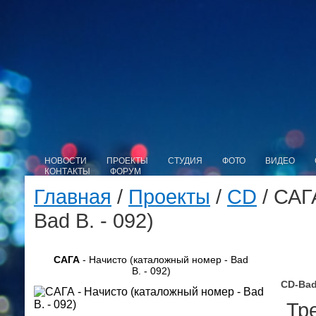
НОВОСТИ
ПРОЕКТЫ
СТУДИЯ
ФОТО
ВИДЕО
КОНТАКТЫ
ФОРУМ
Главная
/
Проекты
/
CD
/ САГ
Bad B. - 092)
САГА
- Начисто (каталожный номер - Bad
B. - 092)
CD-Bad
Тре