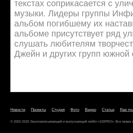
текстах соприкасается с ул
музыки. Лидеры группы Инфи
альбом погибшему их настав
альбоме присутствует ряд у
слушать любителям творчест
Джейн и других групп южной 
Новости
Проекты
Студия
Фото
Видео
Статьи
Rap mu
© 2002-2026 Звукозаписывающий и выпускающий лейбл «100PRO». Все права