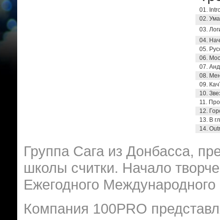
01. Int
02. Ум
03. Лог
04. Нач
05. Рус
06. Мос
07. Анд
08. Мен
09. Ка
10. Зве
11. Пр
12. Го
13. В г
14. Оut
Группа Сага из Донбасса, пр
школы считки. Начало творче
Ежегодного Международного 
Компания 100PRO представл