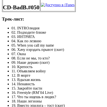
CD-BadB.#050
Трек-лист:
01. INTROлюдия
02. Подходите ближе
03. ИНТРИГА
04. Как по лезвию
05. When you call my name
06. Хачу пэрэдать прывэт (скит)
07. Окна
08. Если не мы, то кто?
09. Наше дерьмо (скит)
10. Крепость
11. Объявляем войну
12. В морге
13. Вдыхая жизнь
14. Ненависть
15. Закройте пасти
16. Freestyle (RM`04 Live)
17. Что ты ищешь в людях?
18. Наши легионы
19. Вместо эпилога – тост (скит)