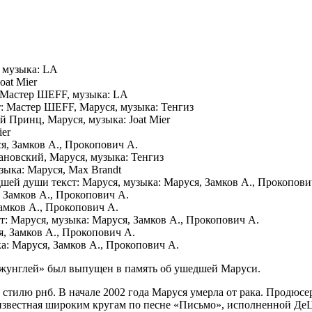
 музыка: LA
oat Mier
я, Мастер ШЕFF, музыка: LA
т: Мастер ШЕFF, Маруся, музыка: Тенгиз
й Принц, Маруся, музыка: Joat Mier
ier
ся, Замков А., Прокопович А.
мановский, Маруся, музыка: Тенгиз
узыка: Маруся, Max Brandt
дшей души текст: Маруся, музыка: Маруся, Замков А., Прокопови
, Замков А., Прокопович А.
Замков А., Прокопович А.
т: Маруся, музыка: Маруся, Замков А., Прокопович А.
я, Замков А., Прокопович А.
а: Маруся, Замков А., Прокопович А.
жунглей» был выпущен в память об ушедшей Маруси.
стилю рнб. В начале 2002 года Маруся умерла от рака. Продюсе
 известная широким кругам по песне «Письмо», исполненной Де