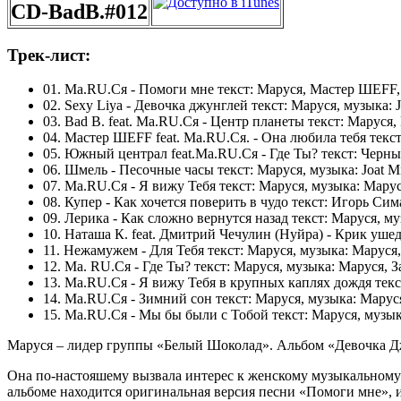
CD-BadB.#012
Трек-лист:
01. Ма.RU.Ся - Помоги мне текст: Маруся, Мастер ШЕFF,
02. Sexy Liya - Девочка джунглей текст: Маруся, музыка: J
03. Bad B. feat. Ма.RU.Ся - Центр планеты текст: Марус
04. Мастер ШEFF feat. Ма.RU.Ся. - Она любила тебя текс
05. Южный централ feat.Ма.RU.Ся - Где Ты? текст: Черны
06. Шмель - Песочные часы текст: Маруся, музыка: Joat M
07. Ма.RU.Ся - Я вижу Тебя текст: Маруся, музыка: Мару
08. Купер - Как хочется поверить в чудо текст: Игорь Си
09. Лерика - Как сложно вернутся назад текст: Маруся, м
10. Наташа К. feat. Дмитрий Чечулин (Нуйра) - Крик уше
11. Нежамужем - Для Тебя текст: Маруся, музыка: Маруся
12. Ма. RU.Ся - Где Ты? текст: Маруся, музыка: Маруся, 
13. Ма.RU.Ся - Я вижу Тебя в крупных каплях дождя текс
14. Ма.RU.Ся - Зимний сон текст: Маруся, музыка: Марус
15. Ма.RU.Ся - Мы бы были с Тобой текст: Маруся, музык
Маруся – лидер группы «Белый Шоколад». Альбом «Девочка Д
Она по-настояшему вызвала интерес к женскому музыкальному 
альбоме находится оригинальная версия песни «Помоги мне»,