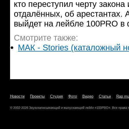
кто переступил черту закона 
отдалённых, об арестантах.
выйдет на лейбле 100PRO в 
Смотрите также:
МАК - Stories (каталожный но
Новости
Проекты
Студия
Фото
Видео
Статьи
Rap mu
© 2002-2026 Звукозаписывающий и выпускающий лейбл «100PRO». Все права