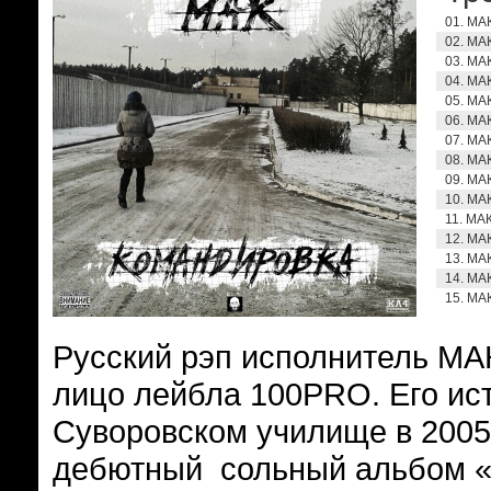
01. МАК
02. МА
03. МА
04. МАК
05. МАК
06. МАК
07. МА
08. МАК
09. МА
10. МАК
11. МА
12. МАК
13. МАК
14. МА
15. МАК
Русский рэп исполнитель МА
лицо лейбла 100PRO. Его ист
Суворовском училище в 2005г.
дебютный сольный альбом «