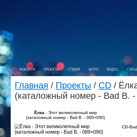
НОВОСТИ
ПРОЕКТЫ
СТУДИЯ
ФОТО
ВИДЕО
СТАТЬ
Главная
/
Проекты
/
CD
/ Ёлк
(каталожный номер - Bad B. -
Ёлка
- Этот великолепный мир
(каталожный номер - Bad B. - 089+090)
CD-Bad