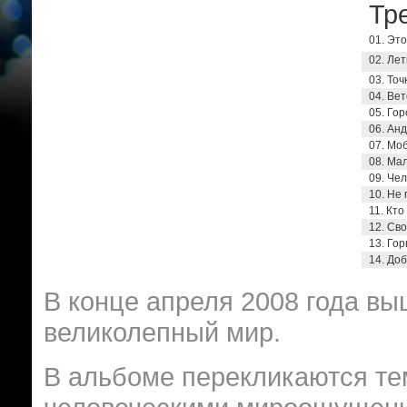
Тре
01. Эт
02. Ле
03. Точ
04. Ве
05. Гор
06. Ан
07. Мо
08. Мал
09. Че
10. Не
11. Кто
12. Св
13. Го
14. До
В конце апреля 2008 года вы
великолепный мир.
В альбоме перекликаются те