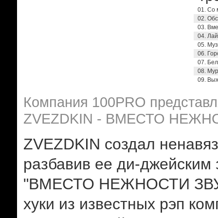
01. Со
02. Об
03. Вм
04. Лай
05. Му
06. Гор
07. Бе
08. Му
09. Вых
Компания 100PRO представля
ZVEZDKIN - ВМЕСТО НЕЖН
ZVEZDKIN создал ненавязч
разбавив ее ди-джейским 
"ВМЕСТО НЕЖНОСТИ ЗВУК
хуки из известных рэп ко