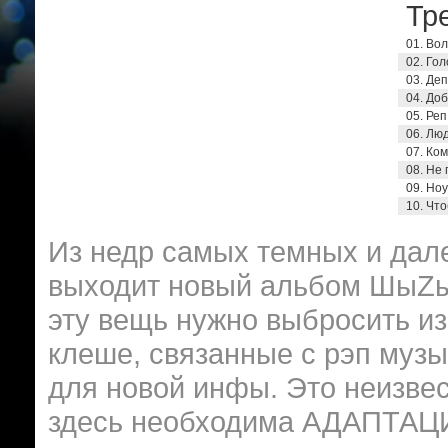
Тре
01. Во
02. Гол
03. Де
04. До
05. Реп
06. Лю
07. Ко
08. Не 
09. Ноу
10. Чт
Из недр самых темных и дале
выходит новый альбом ШыZы.
эту вещь нужно выбросить из
клеше, связанные с рэп музы
для новой инфы. Это неизвес
здесь необходима АДАПТАЦИ