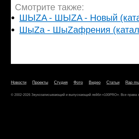
Смотрите также:
ШЫZA - ШЫZA - Новый (катал
ШыZa - ШыZaфрения (катало
Новости
Проекты
Студия
Фото
Видео
Статьи
Rap mu
© 2002-2026 Звукозаписывающий и выпускающий лейбл «100PRO». Все права