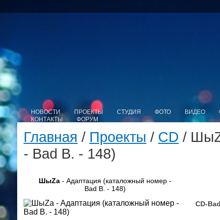
НОВОСТИ
ПРОЕКТЫ
СТУДИЯ
ФОТО
ВИДЕО
КОНТАКТЫ
ФОРУМ
Главная
/
Проекты
/
CD
/ ШыZ
- Bad B. - 148)
ШыZa
- Адаптация (каталожный номер -
Bad B. - 148)
CD-Bad