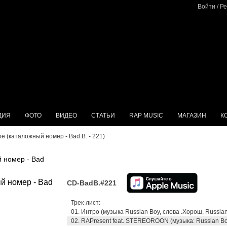
Войти
/
Ре
ДИЯ
ФОТО
ВИДЕО
СТАТЬИ
RAP MUSIC
МАГАЗИН
К
оё (каталожный номер - Bad B. - 221)
 номер - Bad
CD-BadB.#221
Трек-лист:
01. Интро (музыка Russian Boy, слова .Хорош, Russia
02. RAPresent feat. STEREOROON (музыка: Russian 