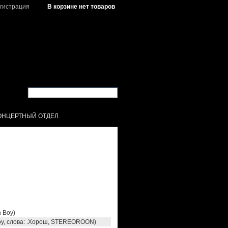
гистрация
В корзине нет товаров
ОНЦЕРТНЫЙ ОТДЕЛ
n Boy)
Boy, слова: .Хорош, STEREOROON)