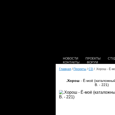
НОВОСТИ
ПРОЕКТЫ
СТУ
КОНТАКТЫ
ФОРУМ
Главная
/
Проекты
/
CD
/ .Хорош - Ё-м
.Хорош
- Ё-моё (каталожный
B. - 221)