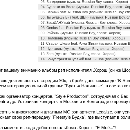
03. Бандерлоги (музыка: Russian Boy, слова: .Хорош)
04. Бурлаки на Волге (музыка: Russian Boy, слова: .Х
05. Верный feat. Russian Boy (музыка: Russian Boy, сл
06. Ты Будешь Бит feat. ШЕFF (музыка: Russian Boy, с
07. ЗвезДАНУтый (музыка: Russian Boy, слова: .Хорош
08. Genius feat. Russian Boy (музыка: Russian Boy, сл
09. Районы (музыка: Russian Boy, слова: .Хорош)
10. Половина (музыка: Russian Boy, слова: .Хорош)
11. Старая Школа feat. Рома Жиган (музыка: Russian 
12. Чурчхелы (музыка: Russian Boy, слова: .Хорош)
13. Zero (музыка: Russian Boy, слова: .Хорош)
14. Бонус трек #заТупакой feat. L-Tune (музыка: Russi
 вашему вниманию альбом рэп исполнителя .Хорош (он же Шорох
вою деятельность с середиы 90х, в брейк-данс комманде "B-Sun
еем интернациональной группы: "Братья Наличные", в состав кото
к организатор концертов, "Style Production", сотрудничая с Bad
entr и др. Устраивая концерты в Москве и в Волгограде о промо
ертным директором и штатным МС рэп артиста Legalize, они усп
скает свою рэп-передачу "Freestyle Будка", где выступает в рол
ал момент выхода дебютного альбома .Хорош - "Ё-Моё..."!