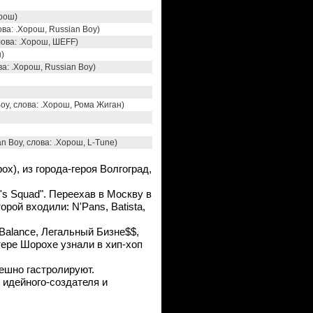
орош)
ова: .Хорош, Russian Boy)
лова: .Хорош, ШЕFF)
)
ова: .Хорош, Russian Boy)
Boy, слова: .Хорош, Рома Жиган)
an Boy, слова: .Хорош, L-Tune)
), из города-героя Волгоград,
's Squad". Переехав в Москву в
рой входили: N'Pans, Batista,
 Balance, Легальный Бизне$$,
утере Шорохе узнали в хип-хоп
ешно гастролируют.
и идейного-создателя и