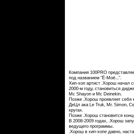
Компания 100PRO представляет
под названием "Ё-Моё...".
Хип-хоп артист .Хорош начал с
2000-м году, становиться дидж
Mc Shayon и Mc Deinekin.
Позже .Хорош проявляет себя ка
ДеЦл ака Le Truk, Mr. Simon, C
кругах.
Позже .Хорош становится конц
В 2008-2009 годах, .Хорош запу
ведущего программы.
.Хорош в хип-хопе давно, наст