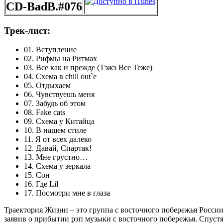
CD-BadB.#076
Трек-лист:
01. Вступление
02. Рифмы на Ритмах
03. Все как и прежде (Тэжэ Все Теже)
04. Схема в chill out`e
05. Отдыхаем
06. Чувствуешь меня
07. Забудь об этом
08. Fake cats
09. Схема у Китайца
10. В нашем стиле
11. Я от всех далеко
12. Давай, Спартак!
13. Мне грустно…
14. Схема у зеркала
15. Сон
16. Где Lil
17. Посмотри мне в глаза
Траектория Жизни – это группа с восточного побережья Росси
заявив о прибытии рэп музыки с восточного побережья. Спустя