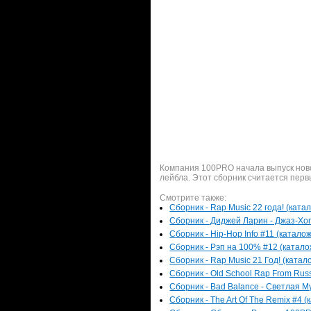
Компания 100PRO начала выпуск ново
лейбла. Этот сборник считается перв
Смотрите также:
Сборник - Rap Music 22 года! (ката
Сборник - Диджей Ларин - Джаз-Хоп
Сборник - Hip-Hop Info #11 (каталож
Сборник - Рэп на 100% #12 (каталож
Сборник - Rap Music 21 Год! (катал
Сборник - Old School Rap From Russ
Сборник - Bad Balance - Светлая Му
Сборник - The Art Of The Remix #4 (