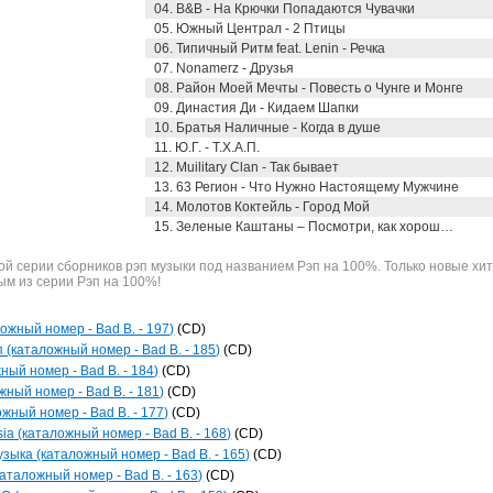
04. B&B - На Крючки Попадаются Чувачки
05. Южный Централ - 2 Птицы
06. Типичный Ритм feat. Lenin - Речка
07. Nonamerz - Друзья
08. Район Моей Мечты - Повесть о Чунге и Монге
09. Династия Ди - Кидаем Шапки
10. Братья Наличные - Когда в душе
11. Ю.Г. - Т.Х.А.П.
12. Muilitary Clan - Так бывает
13. 63 Регион - Что Нужно Настоящему Мужчине
14. Молотов Коктейль - Город Мой
15. Зеленые Каштаны – Посмотри, как хорош…
й серии сборников рэп музыки под названием Рэп на 100%. Только новые хи
ым из серии Рэп на 100%!
ложный номер - Bad B. - 197)
(CD)
 (каталожный номер - Bad B. - 185)
(CD)
ный номер - Bad B. - 184)
(CD)
ный номер - Bad B. - 181)
(CD)
ожный номер - Bad B. - 177)
(CD)
ia (каталожный номер - Bad B. - 168)
(CD)
зыка (каталожный номер - Bad B. - 165)
(CD)
каталожный номер - Bad B. - 163)
(CD)