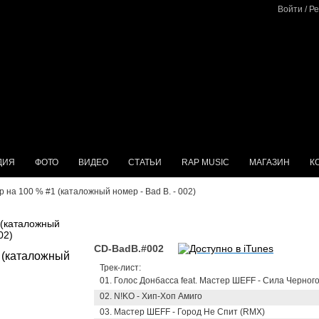
Войти
/
Ре
ДИЯ
ФОТО
ВИДЕО
СТАТЬИ
RAP MUSIC
МАГАЗИН
К
p на 100 % #1 (каталожный номер - Bad B. - 002)
 (каталожный
02)
CD-BadB.#002
Трек-лист:
01. Голос Донбасса feat. Мастер ШЕFF - Сила Черног
02. N!KO - Хип-Хоп Амиго
03. Мастер ШЕFF - Город Не Спит (RMX)