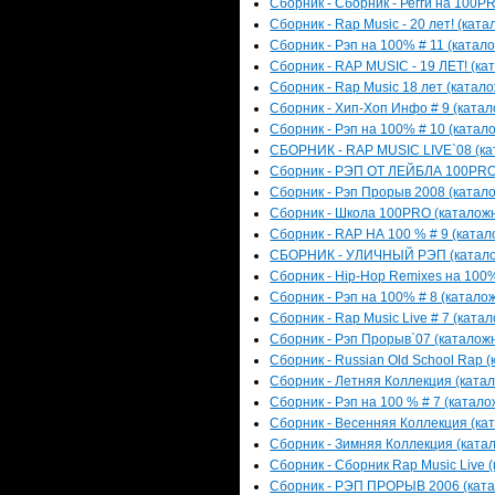
Сборник - Сборник - Регги на 100PR
Сборник - Rap Music - 20 лет! (ката
Сборник - Рэп на 100% # 11 (катало
Сборник - RAP MUSIC - 19 ЛЕТ! (кат
Сборник - Rap Music 18 лет (катало
Сборник - Хип-Хоп Инфо # 9 (катал
Сборник - Рэп на 100% # 10 (катало
СБОРНИК - RAP MUSIC LIVE`08 (кат
Сборник - РЭП ОТ ЛЕЙБЛА 100PRO (
Сборник - Рэп Прорыв 2008 (катало
Сборник - Школа 100PRO (каталожны
Сборник - RAP НА 100 % # 9 (катало
СБОРНИК - УЛИЧНЫЙ РЭП (каталожн
Сборник - Hip-Hop Remixes на 100% 
Сборник - Рэп на 100% # 8 (каталож
Сборник - Rap Music Live # 7 (катал
Сборник - Рэп Прорыв`07 (каталожн
Сборник - Russian Old School Rap (
Сборник - Летняя Коллекция (катал
Сборник - Рэп на 100 % # 7 (катало
Сборник - Весенняя Коллекция (кат
Сборник - Зимняя Коллекция (катал
Сборник - Сборник Rap Music Live (
Сборник - РЭП ПРОРЫВ 2006 (катал